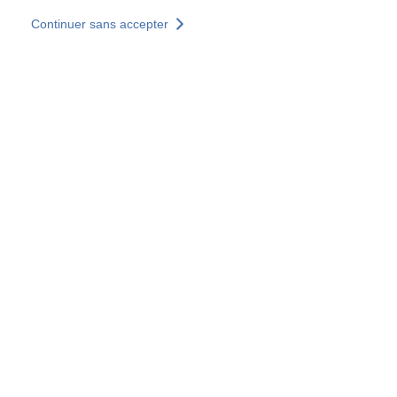
Aller au contenu principal
Continuer sans accepter
Nos solutions
Découvrir +
Plus de résultats
Votre panier est vide
Consulter nos solutions
Tous les sites
Sites pays
Groupe SOCOTEC
Allemagne
Belgique