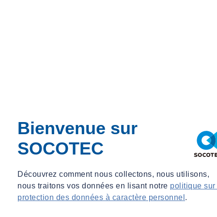
Accueil
Commandez en ligne !
Accueil
Bienvenue sur
Commandez en ligne !
SOCOTEC
Découvrez comment nous collectons, nous utilisons,
Partager
nous traitons vos données en lisant notre
politique sur
Contactez-nous
protection des données à caractère personnel
.
Socotec.fr vous propose un service d’achat en ligne de la commande
au rapport.