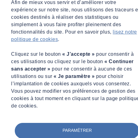
Afin de mieux vous servir et d’améliorer votre
expérience sur notre site, nous utilisons des traceurs e
Commandez en quelques clics votre prestation et retrouvez toutes les
informations liées à vos commandes dans votre Espace client.
cookies destinés à réaliser des statistiques ou
simplement à vous faire profiter pleinement des
Les avantages de Socotec.fr :
fonctionnalités du site. Pour en savoir plus,
lisez notre
politique de cookies
.
Disponible 7/7 et 24/24
Simple et intuitif
Cliquez sur le bouton
« J’accepte »
pour consentir à
Intention de rendez-vous
ces utilisations ou cliquez sur le bouton
« Continuer
Espace client avec rapports et factures
sans accepter »
pour ne consentir à aucune de ces
utilisations ou sur
« Je paramètre »
pour choisir
Vous êtes exploitants d’équipements utilisés dans vos bâtiments,
l’implantation de cookies auxquels vous consentez.
gestionnaire ou propriétaire d’un patrimoine immobilier et vous
Vous pouvez modifier vos préférences de gestion des
recherchez la meilleure équation entre vos objectifs de performance
cookies à tout moment en cliquant sur la page politiqu
et de sécurité, Socotec.fr réponds à vos besoins quotidiens et vous
de cookies.
accompagne dans vos projets avec des missions de :
Contrôle réglementaire de vos équipements et installations,
Diagnostic solidité, accessibilité, énergie, acoustique
PARAMÉTRER
Audit de classement d’hébergements touristiques