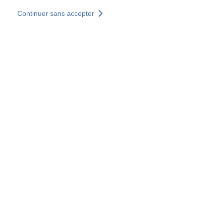
Aller au contenu principal
Continuer sans accepter
Nos solutions
Découvrir +
Plus de résultats
Votre panier est vide
Consulter nos solutions
Tous les sites
Sites pays
Groupe SOCOTEC
Allemagne
Belgique