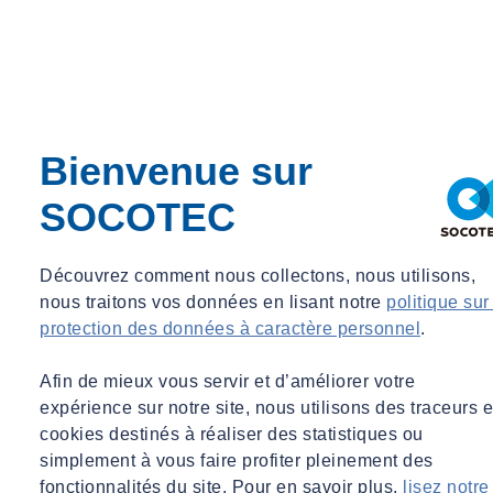
Directives ATEX
Diagnostics
Diagnostic PMD
Diagnostic biodiversité
Diagnostic amiante
DHOL
Data management
Bienvenue sur
Désamiantage
Dérogations
SOCOTEC
Démolition
Délégataire
Deep Learning
Découvrez comment nous collectons, nous utilisons,
Décret tertaire
nous traitons vos données en lisant notre
politique sur
Déclaration des ICPE
protection des données à caractère personnel
.
Déchets dangereux
Déchets
Déchargement
Afin de mieux vous servir et d’améliorer votre
Coactivité
expérience sur notre site, nous utilisons des traceurs e
Climatisation
cookies destinés à réaliser des statistiques ou
5G
simplement à vous faire profiter pleinement des
AMO Dépollution
Automatisation
fonctionnalités du site. Pour en savoir plus,
lisez notre