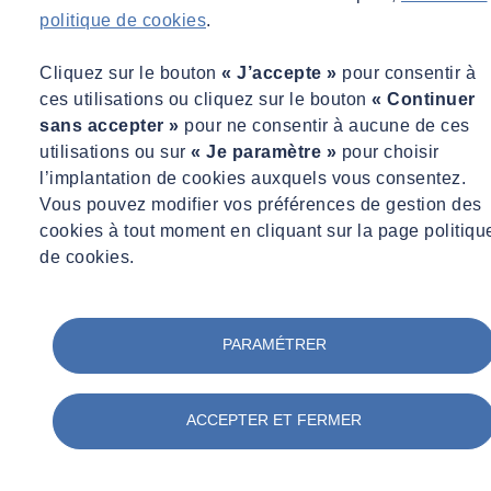
auscultation
politique de cookies
.
Audit énergétique
Attesteur
Cliquez sur le bouton
« J’accepte »
pour consentir à
Atmosphères explosives
ces utilisations ou cliquez sur le bouton
« Continuer
Assurance
Artificialisation
sans accepter »
pour ne consentir à aucune de ces
Appareil de levage
utilisations ou sur
« Je paramètre »
pour choisir
AMOSE
l’implantation de cookies auxquels vous consentez.
Amiante
Vous pouvez modifier vos préférences de gestion des
Basic Safety Training
cookies à tout moment en cliquant sur la page politiqu
Aménagement
Aires de jeux
de cookies.
AIPR
Agriculture urbaine
Agents chimiques
Agenda d'Accessibilité Programmée
PARAMÉTRER
Ad'AP
Acoustique
Accidents du travail
ACCEPTER ET FERMER
Accessibilité
Autoroute
Bâti avoisinant