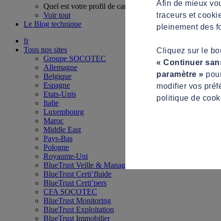
Afin de mieux vou
Quel est votre profil de candidat ?
traceurs et cooki
Voir tout
Le Blog technique
pleinement des fo
fr
Tous nos sites
Cliquez sur le b
Groupe SOCOTEC
« Continuer san
Allemagne
paramètre »
pour
Belgique
Espagne
modifier vos préf
Etats-Unis
politique de cook
Italie
Luxembourg
Maroc
Middle East
Pays-Bas
Pologne
Royaume-Uni
BlueTrust Veille & Management
BlueTrust Certi’fluide
BlueTrust Certi’pers
CFA SOCOTEC
BlueTrust Monitoring
BlueTrust Exploitation
BlueTrust Immobilier