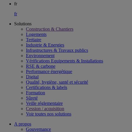
fr
fr
Solutions
Construction & Chantiers
Logements
Tertiaire​
Industrie & Energies
Infrastructures & Travaux publics​
Environnement​
Vérifications Equipements & Installations​
RSE & carbone​
Performance énergétique​
Digital
Qualité, hygiène, santé et sécurité​
Certifications & labels​
Formation​
Sûreté​
Veille réglementaire
Cession / acquisition​
Voir toutes nos solutions
A propos
Gouvernance