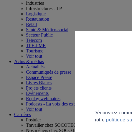
Industries
Infrastructures - TP
Logistique
Restauration
Retail
Santé & Médico-social
Secteur Public
Telecom
TPE-PME
Tourisme
Voir tout
Actus & médias
Actualités
Communiqués de presse
Espace Presse
Livres Blancs
Projets clients
Évènements
Replay webinaires
Podcasts - La voix des experts
Voir tout
Découvrez commen
Carrières
notre
politique s
Postuler
Travailler chez SOCOTEC
Nos métiers chez SOCOTEC