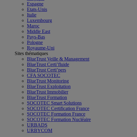
Espagne
Etats-Unis
Italie
Luxembourg
Maroc
Middle East
Pays-Bas
Pologne
Royaume-Uni
Sites thématiques
BlueTrust Veille & Management
BlueTrust Certi’fluide
BlueTrust Certi’pers
CFA SOCOTEC
BlueTrust Monitoring
BlueTrust Exploitation
BlueTrust Immobilier
BlueTrust Formation
SOCOTEC Smart Solutions
SOCOTEC Certification France
SOCOTEC Formation France
SOCOTEC Formation Nucléaire
URBADS
URBYCOM