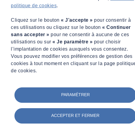
problématiques d'efficacité énergétique, de sécurité et de confort
politique de cookies
.
pour les utilisateurs. Les coûts d'exploitation sont un enjeu majeur
pour les gestionnaires de bâtiments, qu'ils soient publics
Cliquez sur le bouton
« J’accepte »
pour consentir à
(collectivités territoriales notamment) ou privés.
ces utilisations ou cliquez sur le bouton
« Continuer
sans accepter »
pour ne consentir à aucune de ces
Vos enjeux pour réussir l'exploitation de vos
utilisations ou sur
« Je paramètre »
pour choisir
bâtiments : maîtrise des coûts et des charges
l’implantation de cookies auxquels vous consentez.
Vous pouvez modifier vos préférences de gestion des
Assurer et prévenir la sécurité des occupants et du voisinage à
cookies à tout moment en cliquant sur la page politiqu
long terme
de cookies.
Optimiser les coûts à tout moment de la phase : gestion,
exploitation, maintenance en priorisant les investissements
Garantir l'état de son parc immobilier et réaliser les travaux
PARAMÉTRER
nécessaires
Optimiser la performance énergétique
et
limiter les impacts
environnementaux
ACCEPTER ET FERMER
Mettre en place une stratégie BIM Exploitation