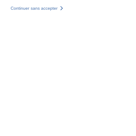
Aller au contenu principal
Continuer sans accepter
Nos solutions
Découvrir +
Plus de résultats
Votre panier est vide
Consulter nos solutions
Tous les sites
Sites pays
Groupe SOCOTEC
Allemagne
Belgique