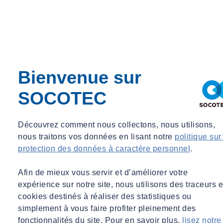
Hervé DEMADE
Directeur commercial, SOCOTEC Équipements
Bienvenue sur
Directeur commercial, SOCOTEC Équipements
SOCOTEC
webmaster@socotec.com
Qu'est-ce que l'exploitation d'un bâtiment
Découvrez comment nous collectons, nous utilisons,
: définition ?
nous traitons vos données en lisant notre
politique sur
protection des données à caractère personnel
.
L'exploitation d'un bâtiment englobe l'ensemble des activités
permettant à un ouvrage d'assurer son service et les fonctions pour
Afin de mieux vous servir et d’améliorer votre
lesquelles il a été conçu. Cette phase commence dès la mise en
expérience sur notre site, nous utilisons des traceurs e
service du bâtiment et se poursuit tout au long de sa durée de vie.
cookies destinés à réaliser des statistiques ou
Elle englobe notamment la gestion des installations techniques,
simplement à vous faire profiter pleinement des
l'entretien courant, la maintenance, ainsi que la prise en compte des
fonctionnalités du site. Pour en savoir plus,
lisez notre