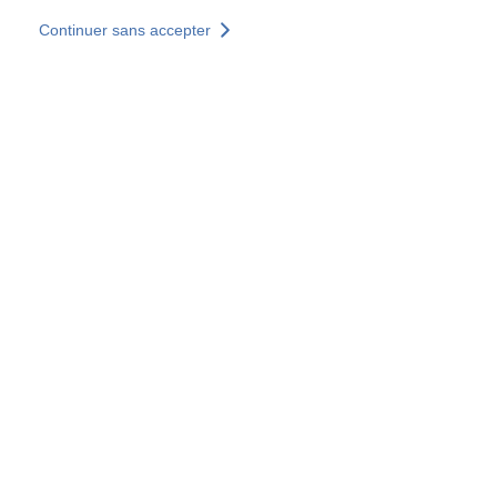
Aller au contenu principal
Continuer sans accepter
Nos solutions
Découvrir +
Plus de résultats
Votre panier est vide
Consulter nos solutions
Tous les sites
Sites pays
Groupe SOCOTEC
Allemagne
Belgique