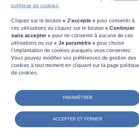
politique de cookies
.
Leur mise en conformité sera planifiée progressivement en fonction :
Cliquez sur le bouton
« J’accepte »
pour consentir à
de leur criticité pour l’activité,
ces utilisations ou cliquez sur le bouton
« Continuer
du nombre d’utilisateurs concernés,
sans accepter »
pour ne consentir à aucune de ces
de la faisabilité technique,
utilisations ou sur
« Je paramètre »
pour choisir
des contraintes liées aux solutions éditeurs ou historiques,
l’implantation de cookies auxquels vous consentez.
et des ressources mobilisables sur la période pluriannuelle.
Vous pouvez modifier vos préférences de gestion des
Une cartographie détaillée de l’ensemble des services numériques du
cookies à tout moment en cliquant sur la page politiqu
Groupe sera maintenue et mise à jour afin d’ajuster les priorités,
de cookies.
d’intégrer les nouveaux outils et d’assurer la cohérence du
programme d’accessibilité sur la durée.
PARAMÉTRER
2.3 Référent accessibilité numérique
Un référente accessibilité numérique a été désigné. La personne
ACCEPTER ET FERMER
dirige actuellement le service Digital qui pilote les sites web du
groupe et l’usine à sites, tant du point de vue de la performance
technique que réglementaire. Ce référent jouera un rôle clé dans :