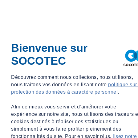
socotec.es
socotec.nl
socotec.de
socotec.com
Ces sites feront l’objet des premières actions de mise en conformité
Bienvenue sur
compte tenu de leur audience, de leur importance commerciale, de
leur exposition internationale et de leur fréquence de mise à jour.
SOCOTEC
Bien qu’ils soient mis à jour automatiquement grâce à un
code
Découvrez comment nous collectons, nous utilisons,
source commun
, ils feront l’objet d’audits d’accessibilité
nous traitons vos données en lisant notre
politique sur
spécifiques
dans une phase ultérieure du programme
.
protection des données à caractère personnel
.
Cette approche progressive permet d’assurer une montée en
conformité cohérente et homogène sur l’ensemble des plateformes
Afin de mieux vous servir et d’améliorer votre
du Groupe, tout en concentrant les premiers efforts sur les sites les
expérience sur notre site, nous utilisons des traceurs e
plus prioritaires.
cookies destinés à réaliser des statistiques ou
Parallèlement, SOCOTEC intègre également dans ce périmètre les
simplement à vous faire profiter pleinement des
intranets
,
extranets
, ainsi que les applications métiers internes.
fonctionnalités du site. Pour en savoir plus,
lisez notre