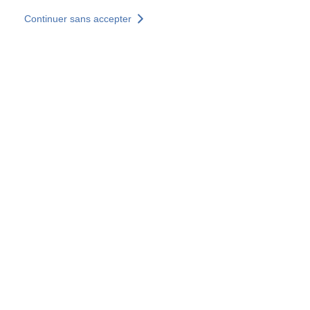
Aller au contenu principal
Continuer sans accepter
Nos solutions
Découvrir +
Plus de résultats
Votre panier est vide
Consulter nos solutions
Tous les sites
Sites pays
Groupe SOCOTEC
Allemagne
Belgique