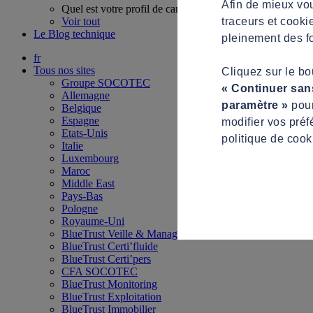
Afin de mieux vou
Quel est votre profil de candidat ?
traceurs et cooki
Voir tout
Le Blog technique
pleinement des fo
fr
Tous nos sites
Cliquez sur le b
Groupe SOCOTEC
« Continuer san
Allemagne
paramètre »
pour
Belgique
Espagne
modifier vos préf
Etats-Unis
politique de cook
Italie
Luxembourg
Maroc
Middle East
Pays-Bas
Pologne
Royaume-Uni
BlueTrust Veille & Management
BlueTrust Certi’fluide
BlueTrust Certi’pers
CFA SOCOTEC
BlueTrust Monitoring
BlueTrust Exploitation
BlueTrust Immobilier