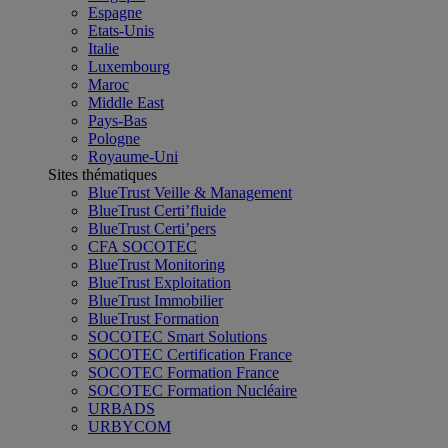
Espagne
Etats-Unis
Italie
Luxembourg
Maroc
Middle East
Pays-Bas
Pologne
Royaume-Uni
Sites thématiques
BlueTrust Veille & Management
BlueTrust Certi’fluide
BlueTrust Certi’pers
CFA SOCOTEC
BlueTrust Monitoring
BlueTrust Exploitation
BlueTrust Immobilier
BlueTrust Formation
SOCOTEC Smart Solutions
SOCOTEC Certification France
SOCOTEC Formation France
SOCOTEC Formation Nucléaire
URBADS
URBYCOM