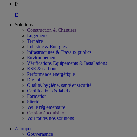
fr
fr
Solutions
Construction & Chantiers
Logements
Tertiaire​
Industrie & Energies
Infrastructures & Travaux publics​
Environnement​
Vérifications Equipements & Installations​
RSE & carbone​
Performance énergétique​
Digital
Qualité, hygiène, santé et sécurité​
Certifications & labels​
Formation​
Sûreté​
Veille réglementaire
Cession / acquisition​
Voir toutes nos solutions
A propos
Gouvernance