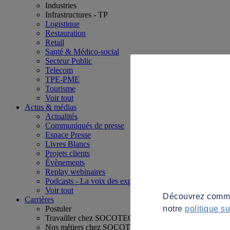
Industries
Infrastructures - TP
Logistique
Restauration
Retail
Santé & Médico-social
Secteur Public
Telecom
TPE-PME
Tourisme
Voir tout
Actus & médias
Actualités
Communiqués de presse
Espace Presse
Livres Blancs
Projets clients
Évènements
Replay webinaires
Podcasts - La voix des experts
Voir tout
Découvrez commen
Carrières
notre
politique s
Postuler
Travailler chez SOCOTEC
Nos métiers chez SOCOTEC