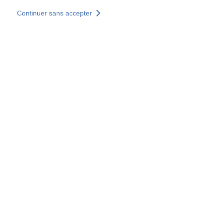
Aller au contenu principal
Continuer sans accepter
Nos solutions
Découvrir +
Plus de résultats
Votre panier est vide
Consulter nos solutions
Tous les sites
Sites pays
Groupe SOCOTEC
Allemagne
Belgique