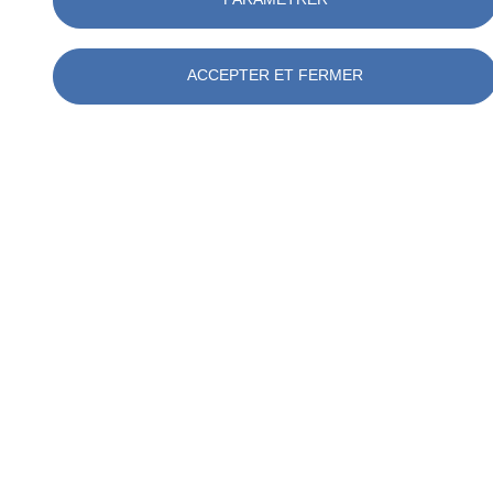
ACCEPTER ET FERMER
Évènement
Journée Portes Ouvertes
Centre de formation de Rungis (94)
Mercredi 29 septembre 2021 à partir de 10h30
Partager
Contactez-nous
Inscrivez-vous à une
journée exclusive
dédiée à la découverte de