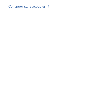
Aller au contenu principal
Continuer sans accepter
Nos solutions
Découvrir +
Plus de résultats
Votre panier est vide
Consulter nos solutions
Tous les sites
Sites pays
Groupe SOCOTEC
Allemagne
Belgique