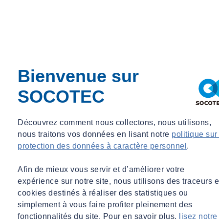
préparation est déterminante. Il n’y a plus qu’un seul dossier à
monter mais il doit tout intégrer car l’autorisation peut être bloquée
dans son ensemble en cas de refus sur un seul des thèmes.
D’où l’intérêt de se faire accompagner par un partenaire spécialisé
en droit de l’environnement qui pourra apporter son expertise. Bien
Bienvenue sur
préparé, le projet a plus de chances d’obtenir les autorisations
nécessaires. Rappelons que ces réformes sont une simplification des
SOCOTEC
procédures, et non du droit :
le niveau de protection de
l’environnement, et donc les mesures compensatoires imposées à
l’exploitant, sont les mêmes
.
Découvrez comment nous collectons, nous utilisons,
nous traitons vos données en lisant notre
politique sur
Une généralisation en 2017
protection des données à caractère personnel
.
Expérimentées dans plusieurs régions, les mesures de simplification
Afin de mieux vous servir et d’améliorer votre
du certificat de projet et de l’autorisation unique seront généralisées
expérience sur notre site, nous utilisons des traceurs e
à tout le territoire et étendues à l’ensemble des projets soumis à
cookies destinés à réaliser des statistiques ou
l’étude d’impact ou évaluation environnementale à partir de janvier
simplement à vous faire profiter pleinement des
2017
fonctionnalités du site. Pour en savoir plus,
lisez notre