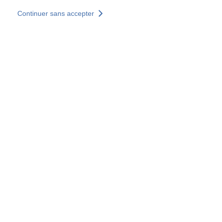
Aller au contenu principal
Continuer sans accepter
Nos solutions
Découvrir +
Plus de résultats
Votre panier est vide
Consulter nos solutions
Tous les sites
Sites pays
Groupe SOCOTEC
Allemagne
Belgique