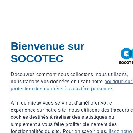
émetteurs d’ondes électromagnétiques, ou en cas de doute sur le
niveau émis compte tenu de leur installation, des mesures de niveaux
de champ doivent être réalisées. Cette évaluation approfondie
permet de comparer les niveaux émis à la valeur déclenchant l’action
(VA).
Si le niveau mesuré est inférieur à la VA, cela garantit que
la valeur limite d’exposition (VLE) est respectée.
Bienvenue sur
Lorsque la VA est atteinte, des actions doivent être mises en place
SOCOTEC
pour réduire l’exposition.
Des actions pour protéger les collaborateurs
Découvrez comment nous collectons, nous utilisons,
nous traitons vos données en lisant notre
politique sur
Une fois cette étape franchie, l’entreprise dispose d’un panorama des
protection des données à caractère personnel
.
ondes émises, de leur niveau et de leur localisation, et peut prendre
les dispositions adéquates si les VLE sont dépassées. Dans ce cas,
Afin de mieux vous servir et d’améliorer votre
afin de réduire l’exposition, plusieurs solutions sont
expérience sur notre site, nous utilisons des traceurs e
possibles :
éloigner les salariés du point de rayonnement, limiter
cookies destinés à réaliser des statistiques ou
les durées d’exposition, installer des dispositifs de protection,
simplement à vous faire profiter pleinement des
modifier l’appareil, etc.
fonctionnalités du site. Pour en savoir plus,
lisez notre