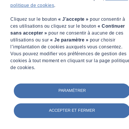
politique de cookies
.
Avoir recours à un organisme spécialisé
Cliquez sur le bouton
« J’accepte »
pour consentir à
Du fait de la complexité des mesures à réaliser, du matériel
ces utilisations ou cliquez sur le bouton
« Continuer
nécessaire et de la mise au point des éventuels dispositifs de
sans accepter »
pour ne consentir à aucune de ces
protection, il est parfois complexe de réaliser une analyse des risques
utilisations ou sur
« Je paramètre »
pour choisir
en interne. Des organismes spécialisés, expérimentés et équipés des
l’implantation de cookies auxquels vous consentez.
appareils de mesure des champs électromagnétiques peuvent réaliser
Vous pouvez modifier vos préférences de gestion des
ces analyses. Ils proposent aussi des formations aux risques liés à
cookies à tout moment en cliquant sur la page politiqu
l’exposition aux ondes électromagnétiques. Elles sont notamment
de cookies.
destinées aux responsables HSE et aux membres des CHSCT.
PARAMÉTRER
ACCEPTER ET FERMER