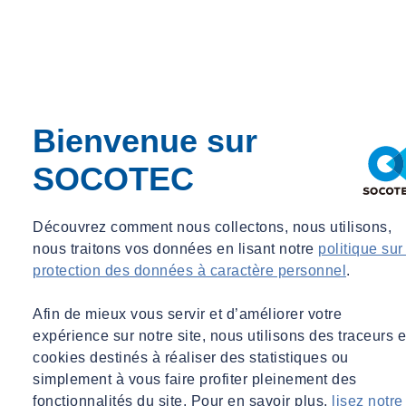
Certification & labels
Performance énergétique
Construction & chantiers
Copropriétés / Bailleurs
Digital & Data
Due Diligence
Energies renouvelables
Bienvenue sur
Environnement
Événementiel
SOCOTEC
Formation
Immobilier Durable
Industrie
Infrastructures et TP
Découvrez comment nous collectons, nous utilisons,
Nucléaire
nous traitons vos données en lisant notre
politique sur
Podcast
protection des données à caractère personnel
.
Qualité, hygiène, santé & sécurité
Recrutement / Nos métiers
Afin de mieux vous servir et d’améliorer votre
Replay webinaires
RSE & Carbone
expérience sur notre site, nous utilisons des traceurs e
Sûreté
cookies destinés à réaliser des statistiques ou
Tertiaire
simplement à vous faire profiter pleinement des
Veille réglementaire
fonctionnalités du site. Pour en savoir plus,
lisez notre
Vérifications équipements & installations