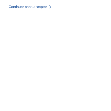
Aller au contenu principal
Continuer sans accepter
Nos solutions
Découvrir +
Plus de résultats
Votre panier est vide
Consulter nos solutions
Tous les sites
Sites pays
Groupe SOCOTEC
Allemagne
Belgique