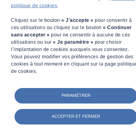
politique de cookies
.
Vie chez SOCOTEC
Webinaire
Cliquez sur le bouton
« J’accepte »
pour consentir à
Période
ces utilisations ou cliquez sur le bouton
« Continuer
Emplacement
sans accepter »
pour ne consentir à aucune de ces
Auvergne-Rhône-Alpes
utilisations ou sur
« Je paramètre »
pour choisir
Bordeaux
l’implantation de cookies auxquels vous consentez.
Bourgogne-Franche-Comté
Vous pouvez modifier vos préférences de gestion des
Bretagne
cookies à tout moment en cliquant sur la page politiqu
Centre-Val de Loire
de cookies.
Ferrières-sur-Ariège
France
Grand Est
Guadeloupe
PARAMÉTRER
Guyane
Hauts-de-France
Île-de-France
La Réunion
ACCEPTER ET FERMER
Martinique
Mayotte
Montreal