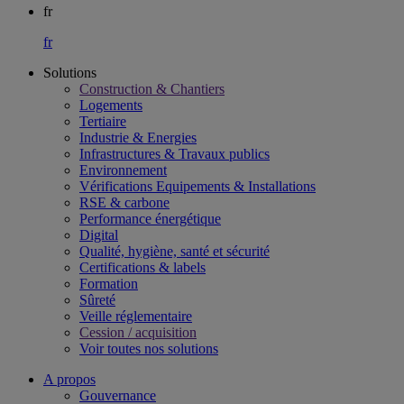
fr
fr
Solutions
Construction & Chantiers
Logements
Tertiaire​
Industrie & Energies
Infrastructures & Travaux publics​
Environnement​
Vérifications Equipements & Installations​
RSE & carbone​
Performance énergétique​
Digital
Qualité, hygiène, santé et sécurité​
Certifications & labels​
Formation​
Sûreté​
Veille réglementaire
Cession / acquisition​
Voir toutes nos solutions
A propos
Gouvernance