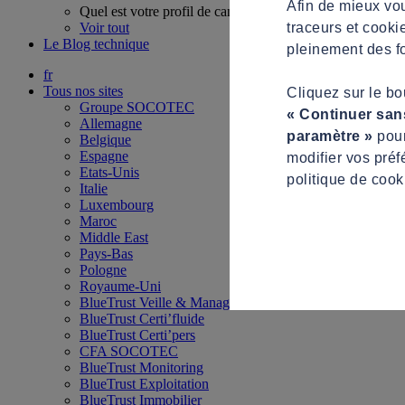
Afin de mieux vou
Quel est votre profil de candidat ?
traceurs et cooki
Voir tout
Le Blog technique
pleinement des fo
fr
Tous nos sites
Cliquez sur le b
Groupe SOCOTEC
« Continuer san
Allemagne
paramètre »
pour
Belgique
Espagne
modifier vos préf
Etats-Unis
politique de cook
Italie
Luxembourg
Maroc
Middle East
Pays-Bas
Pologne
Royaume-Uni
BlueTrust Veille & Management
BlueTrust Certi’fluide
BlueTrust Certi’pers
CFA SOCOTEC
BlueTrust Monitoring
BlueTrust Exploitation
BlueTrust Immobilier