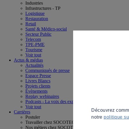
Industries
Infrastructures - TP
Logistique
Restauration
Retail
Santé & Médico-social
Secteur Public
Telecom
TPE-PME
Tourisme
Voir tout
Actus & médias
Actualités
Communiqués de presse
Espace Presse
Livres Blancs
Projets clients
Évènements
Replay webinaires
Podcasts - La voix des experts
Voir tout
Découvrez commen
Carrières
notre
politique s
Postuler
Travailler chez SOCOTEC
Nos métiers chez SOCOTEC