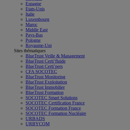
Espagne
Etats-Unis
Italie
Luxembourg
Maroc
Middle East
Pays-Bas
Pologne
Royaume-Uni
Sites thématiques
BlueTrust Veille & Management
BlueTrust Certi’fluide
BlueTrust Certi’pers
CFA SOCOTEC
BlueTrust Monitoring
BlueTrust Exploitation
BlueTrust Immobilier
BlueTrust Formation
SOCOTEC Smart Solutions
SOCOTEC Certification France
SOCOTEC Formation France
SOCOTEC Formation Nucléaire
URBADS
URBYCOM