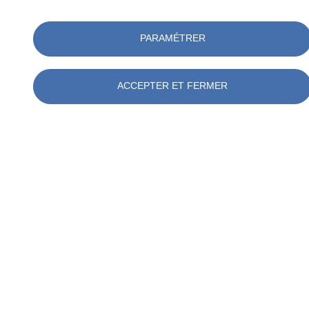
PARAMÉTRER
ACCEPTER ET FERMER
Accueil
Actualités
Contrôle Technique et Coordination SPS du Parlement
européen
Actualités
Contrôle Technique et Coordination SPS
du Parlement européen
lun 20/05/2019 - 11:25