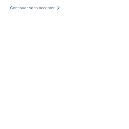
Aller au contenu principal
Continuer sans accepter
Nos solutions
Découvrir +
Plus de résultats
Votre panier est vide
Consulter nos solutions
Tous les sites
Sites pays
Groupe SOCOTEC
Allemagne
Belgique