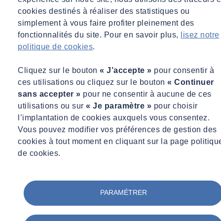
cookies destinés à réaliser des statistiques ou
simplement à vous faire profiter pleinement des
fonctionnalités du site. Pour en savoir plus,
lisez notre
politique de cookies
.
Cliquez sur le bouton
« J’accepte »
pour consentir à
ces utilisations ou cliquez sur le bouton
« Continuer
sans accepter »
pour ne consentir à aucune de ces
utilisations ou sur
« Je paramètre »
pour choisir
l’implantation de cookies auxquels vous consentez.
Accueil
Vous pouvez modifier vos préférences de gestion des
Actualités
cookies à tout moment en cliquant sur la page politiqu
Pourquoi choisir l’alternance chez SOCOTEC ?
de cookies.
Actualités
Pourquoi choisir l’alternance chez
SOCOTEC ?
PARAMÉTRER
mar 01/03/2016 - 15:19