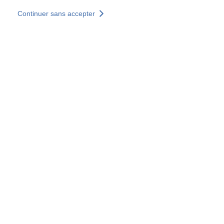
Aller au contenu principal
Continuer sans accepter
Nos solutions
Découvrir +
Plus de résultats
Votre panier est vide
Consulter nos solutions
Tous les sites
Sites pays
Groupe SOCOTEC
Allemagne
Belgique