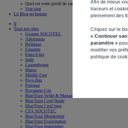
Afin de mieux vou
Quel est votre profil de candidat ?
traceurs et cooki
Voir tout
Le Blog technique
pleinement des fo
fr
Tous nos sites
Cliquez sur le b
Groupe SOCOTEC
« Continuer san
Allemagne
paramètre »
pour
Belgique
Espagne
modifier vos préf
Etats-Unis
politique de cook
Italie
Luxembourg
Maroc
Middle East
Pays-Bas
Pologne
Royaume-Uni
BlueTrust Veille & Management
BlueTrust Certi’fluide
BlueTrust Certi’pers
CFA SOCOTEC
BlueTrust Monitoring
BlueTrust Exploitation
BlueTrust Immobilier