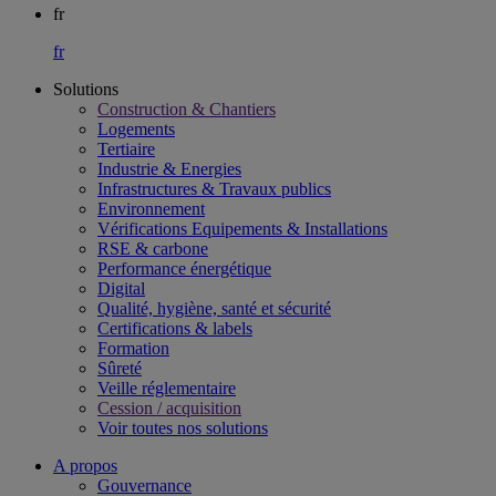
fr
fr
Solutions
Construction & Chantiers
Logements
Tertiaire​
Industrie & Energies
Infrastructures & Travaux publics​
Environnement​
Vérifications Equipements & Installations​
RSE & carbone​
Performance énergétique​
Digital
Qualité, hygiène, santé et sécurité​
Certifications & labels​
Formation​
Sûreté​
Veille réglementaire
Cession / acquisition​
Voir toutes nos solutions
A propos
Gouvernance