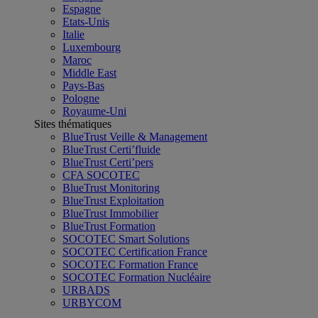
Espagne
Etats-Unis
Italie
Luxembourg
Maroc
Middle East
Pays-Bas
Pologne
Royaume-Uni
Sites thématiques
BlueTrust Veille & Management
BlueTrust Certi’fluide
BlueTrust Certi’pers
CFA SOCOTEC
BlueTrust Monitoring
BlueTrust Exploitation
BlueTrust Immobilier
BlueTrust Formation
SOCOTEC Smart Solutions
SOCOTEC Certification France
SOCOTEC Formation France
SOCOTEC Formation Nucléaire
URBADS
URBYCOM