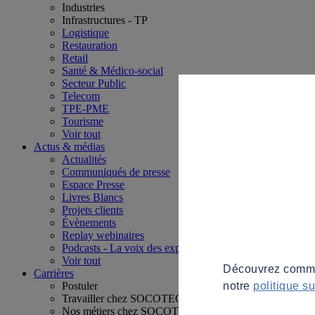
Industries
Infrastructures - TP
Logistique
Restauration
Retail
Santé & Médico-social
Secteur Public
Telecom
TPE-PME
Tourisme
Voir tout
Actus & médias
Actualités
Communiqués de presse
Espace Presse
Livres Blancs
Projets clients
Évènements
Replay webinaires
Podcasts - La voix des experts
Voir tout
Découvrez commen
Carrières
notre
politique s
Postuler
Travailler chez SOCOTEC
Nos métiers chez SOCOTEC