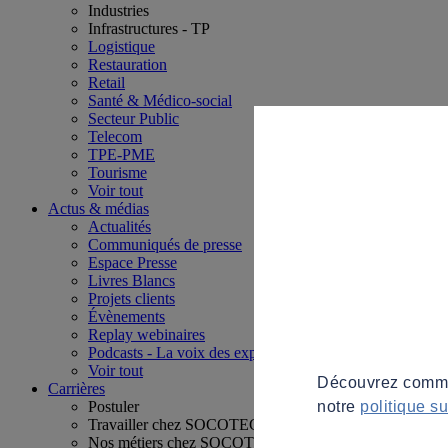
Industries
Infrastructures - TP
Logistique
Restauration
Retail
Santé & Médico-social
Secteur Public
Telecom
TPE-PME
Tourisme
Voir tout
Actus & médias
Actualités
Communiqués de presse
Espace Presse
Livres Blancs
Projets clients
Évènements
Replay webinaires
Podcasts - La voix des experts
Voir tout
Découvrez commen
Carrières
notre
politique s
Postuler
Travailler chez SOCOTEC
Nos métiers chez SOCOTEC