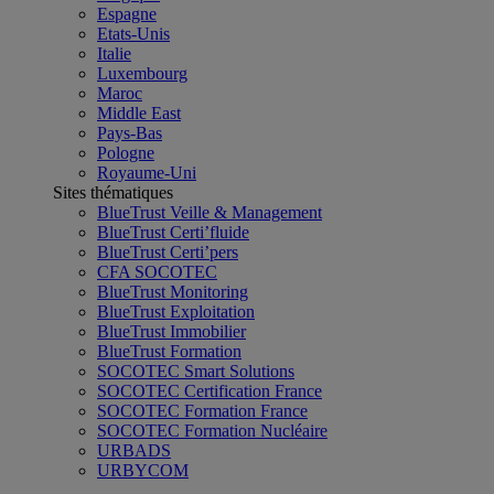
Espagne
Etats-Unis
Italie
Luxembourg
Maroc
Middle East
Pays-Bas
Pologne
Royaume-Uni
Sites thématiques
BlueTrust Veille & Management
BlueTrust Certi’fluide
BlueTrust Certi’pers
CFA SOCOTEC
BlueTrust Monitoring
BlueTrust Exploitation
BlueTrust Immobilier
BlueTrust Formation
SOCOTEC Smart Solutions
SOCOTEC Certification France
SOCOTEC Formation France
SOCOTEC Formation Nucléaire
URBADS
URBYCOM