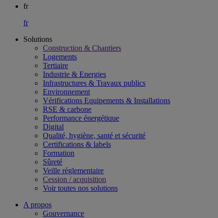
fr
fr
Solutions
Construction & Chantiers
Logements
Tertiaire​
Industrie & Energies
Infrastructures & Travaux publics​
Environnement​
Vérifications Equipements & Installations​
RSE & carbone​
Performance énergétique​
Digital
Qualité, hygiène, santé et sécurité​
Certifications & labels​
Formation​
Sûreté​
Veille réglementaire
Cession / acquisition​
Voir toutes nos solutions
A propos
Gouvernance