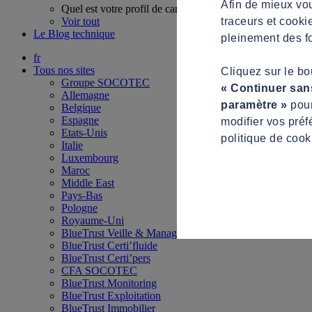
Afin de mieux vou
Quel est votre profil de candidat ?
traceurs et cooki
Voir tout
Le Blog technique
pleinement des fo
fr
Tous nos sites
Cliquez sur le b
Groupe SOCOTEC
« Continuer san
Allemagne
paramètre »
pour
Belgique
Espagne
modifier vos préf
Etats-Unis
politique de cook
Italie
Luxembourg
Maroc
Middle East
Pays-Bas
Pologne
Royaume-Uni
BlueTrust Veille & Management
BlueTrust Certi’fluide
BlueTrust Certi’pers
CFA SOCOTEC
BlueTrust Monitoring
BlueTrust Exploitation
BlueTrust Immobilier