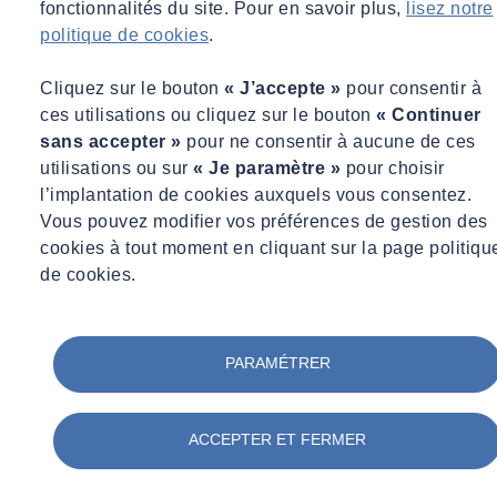
fonctionnalités du site. Pour en savoir plus,
lisez notre
politique de cookies
.
Partager
Contactez-nous
Cliquez sur le bouton
« J’accepte »
pour consentir à
ces utilisations ou cliquez sur le bouton
« Continuer
Quelle est la date de fin de la prorogation des délais en matière
d’urbanisme, d’aménagement et de construction ?
sans accepter »
pour ne consentir à aucune de ces
utilisations ou sur
« Je paramètre »
pour choisir
L’ordonnance n°2020-306 du 25 mars 2020 prévoyait, d’une part,
l’implantation de cookies auxquels vous consentez.
la prorogation des délais échus pendant la période d’urgence
Vous pouvez modifier vos préférences de gestion des
sanitaire, notamment, jusqu’à la fin de la période d’état d’urgence
cookies à tout moment en cliquant sur la page politiqu
sanitaire, prévue initialement le 23 mai 2020.
de cookies.
L’ordonnance n°2020-539 concerne la prorogation des délais en
matière d’urbanisme, d’aménagement et de construction : l’état
d’urgence sanitaire devant se prolonger au-delà de cette date,
PARAMÉTRER
l’ordonnance du 25 mars est modifiée pour faire référence à la date
du
23 mai comme date de reprise des délais
échus entre le 12
mars et le 23 mai 2020, et ne pas garder la référence à la fin de l’état
ACCEPTER ET FERMER
d’urgence sanitaire comme initialement.