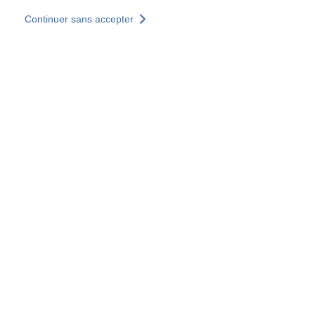
Aller au contenu principal
Continuer sans accepter
Nos solutions
Découvrir +
Plus de résultats
Votre panier est vide
Consulter nos solutions
Tous les sites
Sites pays
Groupe SOCOTEC
Allemagne
Belgique