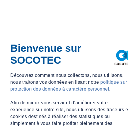
Bienvenue sur
Accueil
Actualités
SOCOTEC
URGENCE SANITAIRE (Délais applicables) – Ordonnance
2020-539 et décrêt 2020-536 du 7 mai 2020
Actualités
Découvrez comment nous collectons, nous utilisons,
nous traitons vos données en lisant notre
politique sur
URGENCE SANITAIRE (Délais
protection des données à caractère personnel
.
applicables) – Ordonnance 2020-539 et
décrêt 2020-536 du 7 mai 2020
Afin de mieux vous servir et d’améliorer votre
expérience sur notre site, nous utilisons des traceurs e
jeu 14/05/2020 - 15:01
cookies destinés à réaliser des statistiques ou
simplement à vous faire profiter pleinement des