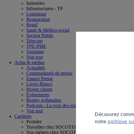
Industries
Infrastructures - TP
Logistique
Restauration
Retail
Santé & Médico-social
Secteur Public
Telecom
TPE-PME
Tourisme
Voir tout
Actus & médias
Actualités
Communiqués de presse
Espace Presse
Livres Blancs
Projets clients
Évènements
Replay webinaires
Podcasts - La voix des experts
Voir tout
Découvrez commen
Carrières
notre
politique s
Postuler
Travailler chez SOCOTEC
Nos métiers chez SOCOTEC