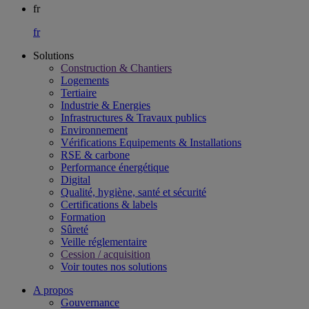
fr
fr
Solutions
Construction & Chantiers
Logements
Tertiaire​
Industrie & Energies
Infrastructures & Travaux publics​
Environnement​
Vérifications Equipements & Installations​
RSE & carbone​
Performance énergétique​
Digital
Qualité, hygiène, santé et sécurité​
Certifications & labels​
Formation​
Sûreté​
Veille réglementaire
Cession / acquisition​
Voir toutes nos solutions
A propos
Gouvernance