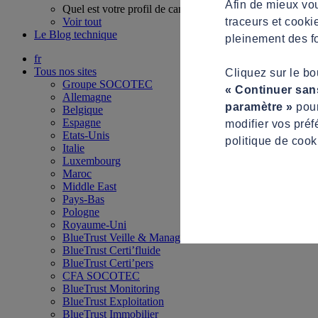
Afin de mieux vou
Quel est votre profil de candidat ?
traceurs et cooki
Voir tout
Le Blog technique
pleinement des fo
fr
Tous nos sites
Cliquez sur le b
Groupe SOCOTEC
« Continuer san
Allemagne
paramètre »
pour
Belgique
Espagne
modifier vos préf
Etats-Unis
politique de cook
Italie
Luxembourg
Maroc
Middle East
Pays-Bas
Pologne
Royaume-Uni
BlueTrust Veille & Management
BlueTrust Certi’fluide
BlueTrust Certi’pers
CFA SOCOTEC
BlueTrust Monitoring
BlueTrust Exploitation
BlueTrust Immobilier