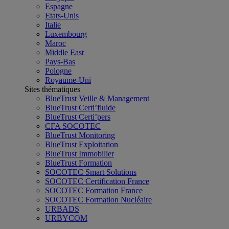
Espagne
Etats-Unis
Italie
Luxembourg
Maroc
Middle East
Pays-Bas
Pologne
Royaume-Uni
Sites thématiques
BlueTrust Veille & Management
BlueTrust Certi’fluide
BlueTrust Certi’pers
CFA SOCOTEC
BlueTrust Monitoring
BlueTrust Exploitation
BlueTrust Immobilier
BlueTrust Formation
SOCOTEC Smart Solutions
SOCOTEC Certification France
SOCOTEC Formation France
SOCOTEC Formation Nucléaire
URBADS
URBYCOM