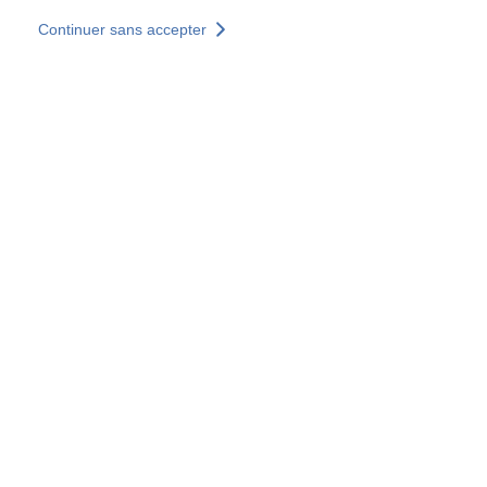
Aller au contenu principal
Continuer sans accepter
Nos solutions
Découvrir +
Plus de résultats
Votre panier est vide
Consulter nos solutions
Tous les sites
Sites pays
Groupe SOCOTEC
Allemagne
Belgique