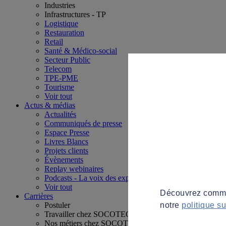
Industries
Infrastructures - TP
Logistique
Restauration
Retail
Santé & Médico-social
Secteur Public
Telecom
TPE-PME
Tourisme
Voir tout
Actus & médias
Actualités
Communiqués de presse
Espace Presse
Livres Blancs
Projets clients
Évènements
Replay webinaires
Podcasts - La voix des experts
Voir tout
Découvrez commen
Carrières
notre
politique s
Postuler
Travailler chez SOCOTEC
Nos métiers chez SOCOTEC