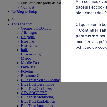
Afin de mieux vou
Quel est votre profil de candidat ?
traceurs et cooki
Voir tout
Le Blog technique
pleinement des fo
fr
Tous nos sites
Cliquez sur le b
Groupe SOCOTEC
« Continuer san
Allemagne
paramètre »
pour
Belgique
Espagne
modifier vos préf
Etats-Unis
politique de cook
Italie
Luxembourg
Maroc
Middle East
Pays-Bas
Pologne
Royaume-Uni
BlueTrust Veille & Management
BlueTrust Certi’fluide
BlueTrust Certi’pers
CFA SOCOTEC
BlueTrust Monitoring
BlueTrust Exploitation
BlueTrust Immobilier