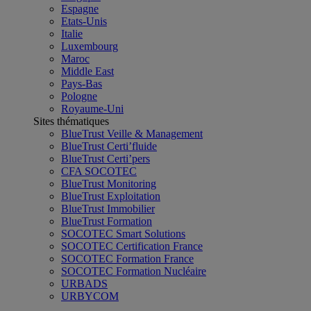
Espagne
Etats-Unis
Italie
Luxembourg
Maroc
Middle East
Pays-Bas
Pologne
Royaume-Uni
Sites thématiques
BlueTrust Veille & Management
BlueTrust Certi’fluide
BlueTrust Certi’pers
CFA SOCOTEC
BlueTrust Monitoring
BlueTrust Exploitation
BlueTrust Immobilier
BlueTrust Formation
SOCOTEC Smart Solutions
SOCOTEC Certification France
SOCOTEC Formation France
SOCOTEC Formation Nucléaire
URBADS
URBYCOM