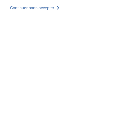
Aller au contenu principal
Continuer sans accepter
Nos solutions
Découvrir +
Plus de résultats
Votre panier est vide
Consulter nos solutions
Tous les sites
Sites pays
Groupe SOCOTEC
Allemagne
Belgique