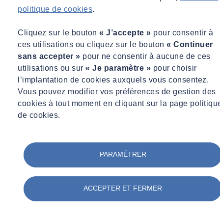
politique de cookies
.
Notre offre
Cliquez sur le bouton
« J’accepte »
pour consentir à
Nous proposons une offre clé en main de monitoring de vos
ces utilisations ou cliquez sur le bouton
« Continuer
armoires électriques de chantier avec des capteurs connectés double
sans accepter »
pour ne consentir à aucune de ces
technologie permettant de détecter des échauffements anormaux de
utilisations ou sur
« Je paramètre »
pour choisir
câbles de puissance par analyse des composés organo‐volatils
l’implantation de cookies auxquels vous consentez.
(COV) présents dans l'air et de la température. Cette technologie
Vous pouvez modifier vos préférences de gestion des
permet la détection d'un risque plusieurs jours avant le départ
cookies à tout moment en cliquant sur la page politiqu
d'incendie.
de cookies.
En cas de dépassement des seuils une alerte est immédiatement
envoyée par mail ou SMS aux personnes désignées.
Ce dispositif permet également la mesure de la température en
continu des armoires équipées.
PARAMÉTRER
Nous vous accompagnons sur :
ACCEPTER ET FERMER
Prestation de pose, d'entretien et de remplacement durant toute
la durée de votre chantier ;
Le paramétrage des dispositifs ;