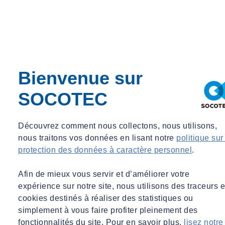
Christian ROGNON
Expert émissions atmosphériques et qualité de l'air, SOCOTEC
Environnement
Bienvenue sur
Expert émissions atmosphériques et qualité de l'air, SOCOTEC
Environnement
SOCOTEC
christian.rognon@socotec.com
Quels sont vos enjeux en matière d'olfactométrie ?
Découvrez comment nous collectons, nous utilisons,
nous traitons vos données en lisant notre
politique sur
Garantir des conditions de travail sûres pour les agents
protection des données à caractère personnel
.
Renforcer l’acceptabilité locale de vos installations
Anticiper et respecter les obligations réglementaires
Afin de mieux vous servir et d’améliorer votre
Bénéficier d’une expertise indépendante pour définir un plan
expérience sur notre site, nous utilisons des traceurs e
d’action adapté
cookies destinés à réaliser des statistiques ou
simplement à vous faire profiter pleinement des
Comment SOCOTEC vous accompagne en mesures
fonctionnalités du site. Pour en savoir plus,
lisez notre