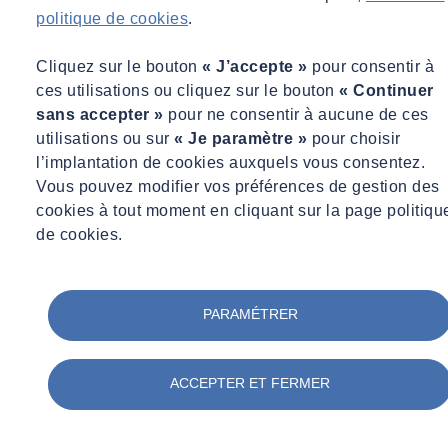
olfactométriques ?
politique de cookies
.
Avec son laboratoire d’olfactométrie basé à Aix-en-Provence,
Cliquez sur le bouton
« J’accepte »
pour consentir à
SOCOTEC met à votre disposition une expertise complète pour
ces utilisations ou cliquez sur le bouton
« Continuer
mesurer, analyser et réduire les nuisances olfactives :
sans accepter »
pour ne consentir à aucune de ces
utilisations ou sur
« Je paramètre »
pour choisir
l’implantation de cookies auxquels vous consentez.
Vous pouvez modifier vos préférences de gestion des
1. Diagnostic des sources
cookies à tout moment en cliquant sur la page politiqu
de cookies.
Prélèvements olfactométriques et chimiques sur site et
dans l’environnement.
Suivi des composés chimiques (H2S, Ammoniac, COV,
PARAMÉTRER
sulfures, amines) et mesures aérauliques.
Repérage et hiérarchisation des sources prioritaires pour
agir efficacement.
ACCEPTER ET FERMER