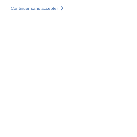
Aller au contenu principal
Continuer sans accepter
Nos solutions
Découvrir +
Plus de résultats
Votre panier est vide
Consulter nos solutions
Tous les sites
Sites pays
Groupe SOCOTEC
Allemagne
Belgique