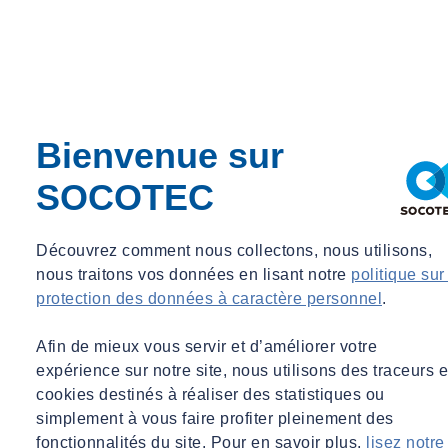
La sobriété énergétique
Points clés de la conception bioclimatique (confort,
besoins de chauffage et de froid)
Performance thermique de l’enveloppe (isolation,
surfaces vitrées, étanchéité à l’air…)
Bienvenue sur
Performance énergétique du bâtiment (systèmes de
production et d’émission, chauffage, refroidissement,
SOCOTEC
ventilation, éclairage, recours aux EnR…)
La conduite d’un projet bas carbone
Faisabilité et études préalables : évaluation des risques
Découvrez comment nous collectons, nous utilisons,
et des opportunités liés au projet, rôle des acteurs et
nous traitons vos données en lisant notre
politique sur
points clés de la planification
protection des données à caractère personnel
.
Phase de programmation : définition des objectifs bas
carbone
Afin de mieux vous servir et d’améliorer votre
Sélection de l’équipe de concepteur
expérience sur notre site, nous utilisons des traceurs e
Suivi et contrôle des émissions de carbone tout au long
cookies destinés à réaliser des statistiques ou
de la phase de conception (ESQ/APS/APD/PRO)
simplement à vous faire profiter pleinement des
Consultation des entreprises et réalisation
fonctionnalités du site. Pour en savoir plus,
lisez notre