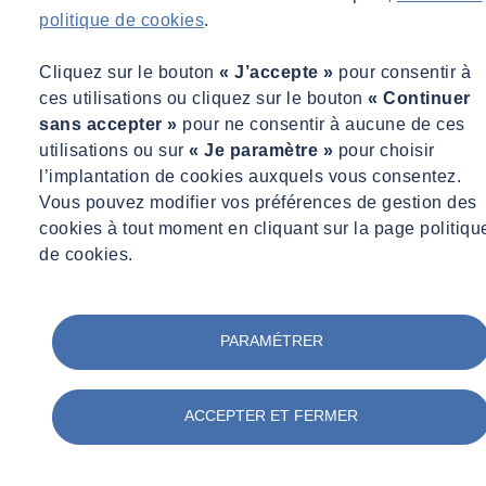
Exploitation du bâtiment et suivi des performances
politique de cookies
.
Pédagogie - Outils et Moyens
Cliquez sur le bouton
« J’accepte »
pour consentir à
ces utilisations ou cliquez sur le bouton
« Continuer
sans accepter »
pour ne consentir à aucune de ces
Méthodes pédagogiques
utilisations ou sur
« Je paramètre »
pour choisir
Apports théoriques et méthodologiques.
l’implantation de cookies auxquels vous consentez.
Exercices d’application.
Vous pouvez modifier vos préférences de gestion des
Moyens humains
cookies à tout moment en cliquant sur la page politiqu
Ingénieur, consultant auprès de la maîtrise d’ouvrage.
de cookies.
Evaluation
PARAMÉTRER
A la fin de la formation : questionnaire d'évaluation des
connaissances portant sur les principaux points du programme.
ACCEPTER ET FERMER
Modalités