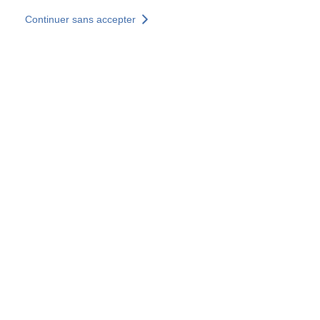
Aller au contenu principal
Continuer sans accepter
Nos solutions
Découvrir +
Plus de résultats
Votre panier est vide
Consulter nos solutions
Tous les sites
Sites pays
Groupe SOCOTEC
Allemagne
Belgique