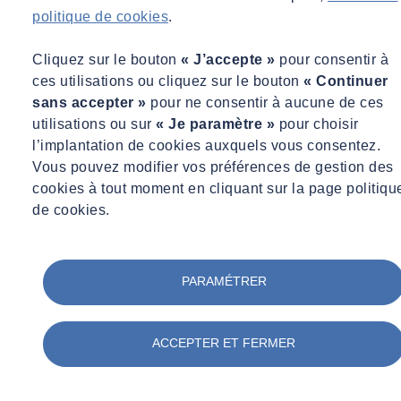
politique de cookies
.
Florian HUND
Responsable Développement Activités Acoustique / Vibrations /
Cliquez sur le bouton
« J’accepte »
pour consentir à
Monitoring, SOCOTEC Environnement
ces utilisations ou cliquez sur le bouton
« Continuer
sans accepter »
pour ne consentir à aucune de ces
Responsable Développement Activités Acoustique / Vibrations /
Monitoring, SOCOTEC Environnement
utilisations ou sur
« Je paramètre »
pour choisir
l’implantation de cookies auxquels vous consentez.
SOCOTEC vous accompagne dans la
Vous pouvez modifier vos préférences de gestion des
réalisation de votre étude acoustique
cookies à tout moment en cliquant sur la page politiqu
de cookies.
SOCOTEC réalise des études de modélisation acoustique pour
anticiper et optimiser le bruit de vos projets.
PARAMÉTRER
Modélisation du site
ACCEPTER ET FERMER
Implantation des bâtiments, des principales sources sonores et
des points récepteurs (riverains, limites de propriété…).