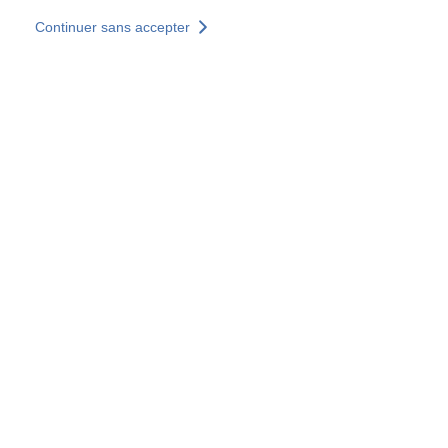
Aller au contenu principal
Continuer sans accepter
Nos solutions
Découvrir +
Plus de résultats
Votre panier est vide
Consulter nos solutions
Tous les sites
Sites pays
Groupe SOCOTEC
Allemagne
Belgique