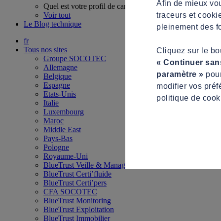
Afin de mieux vou
Quel est votre profil de candidat ?
traceurs et cooki
Voir tout
Le Blog technique
pleinement des fo
fr
Tous nos sites
Cliquez sur le b
Groupe SOCOTEC
« Continuer san
Allemagne
paramètre »
pour
Belgique
Espagne
modifier vos préf
Etats-Unis
politique de cook
Italie
Luxembourg
Maroc
Middle East
Pays-Bas
Pologne
Royaume-Uni
BlueTrust Veille & Management
BlueTrust Certi’fluide
BlueTrust Certi’pers
CFA SOCOTEC
BlueTrust Monitoring
BlueTrust Exploitation
BlueTrust Immobilier