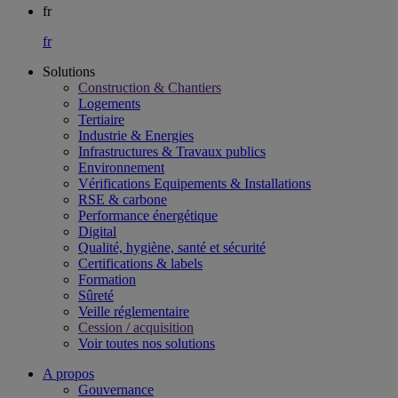
fr
fr
Solutions
Construction & Chantiers
Logements
Tertiaire​
Industrie & Energies
Infrastructures & Travaux publics​
Environnement​
Vérifications Equipements & Installations​
RSE & carbone​
Performance énergétique​
Digital
Qualité, hygiène, santé et sécurité​
Certifications & labels​
Formation​
Sûreté​
Veille réglementaire
Cession / acquisition​
Voir toutes nos solutions
A propos
Gouvernance