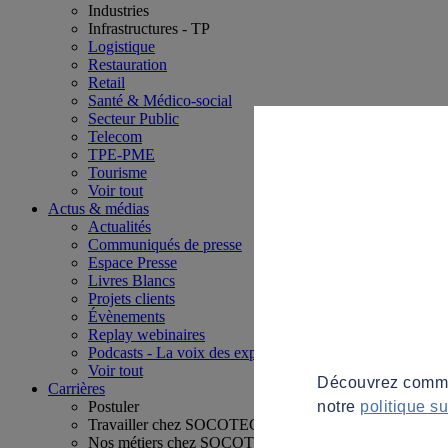
Industries
Infrastructures - TP
Logistique
Restauration
Retail
Santé & Médico-social
Secteur Public
Telecom
TPE-PME
Tourisme
Voir tout
Actus & médias
Actualités
Communiqués de presse
Espace Presse
Livres Blancs
Projets clients
Évènements
Replay webinaires
Podcasts - La voix des experts
Voir tout
Découvrez commen
Carrières
notre
politique s
Postuler
Travailler chez SOCOTEC
Nos métiers chez SOCOTEC