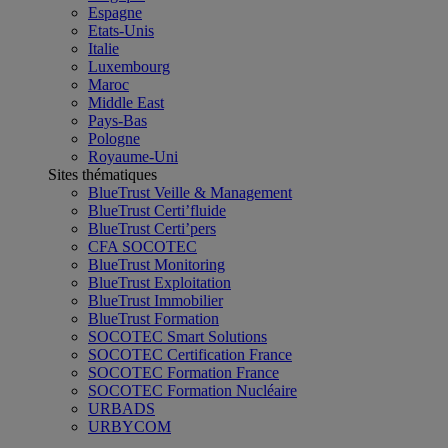
Espagne
Etats-Unis
Italie
Luxembourg
Maroc
Middle East
Pays-Bas
Pologne
Royaume-Uni
Sites thématiques
BlueTrust Veille & Management
BlueTrust Certi’fluide
BlueTrust Certi’pers
CFA SOCOTEC
BlueTrust Monitoring
BlueTrust Exploitation
BlueTrust Immobilier
BlueTrust Formation
SOCOTEC Smart Solutions
SOCOTEC Certification France
SOCOTEC Formation France
SOCOTEC Formation Nucléaire
URBADS
URBYCOM