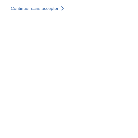
Aller au contenu principal
Continuer sans accepter
Nos solutions
Découvrir +
Plus de résultats
Votre panier est vide
Consulter nos solutions
Tous les sites
Sites pays
Groupe SOCOTEC
Allemagne
Belgique