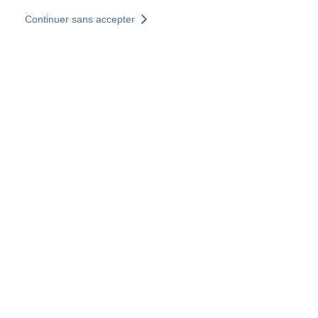
Aller au contenu principal
Continuer sans accepter
Nos solutions
Découvrir +
Plus de résultats
Votre panier est vide
Consulter nos solutions
Tous les sites
Sites pays
Groupe SOCOTEC
Allemagne
Belgique