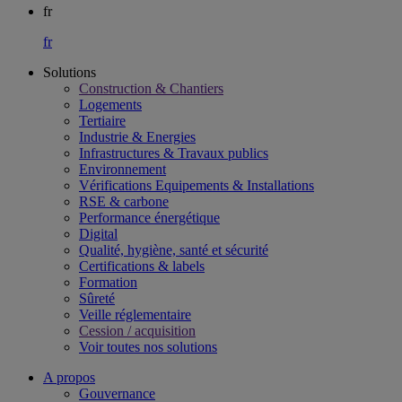
fr
fr
Solutions
Construction & Chantiers
Logements
Tertiaire​
Industrie & Energies
Infrastructures & Travaux publics​
Environnement​
Vérifications Equipements & Installations​
RSE & carbone​
Performance énergétique​
Digital
Qualité, hygiène, santé et sécurité​
Certifications & labels​
Formation​
Sûreté​
Veille réglementaire
Cession / acquisition​
Voir toutes nos solutions
A propos
Gouvernance