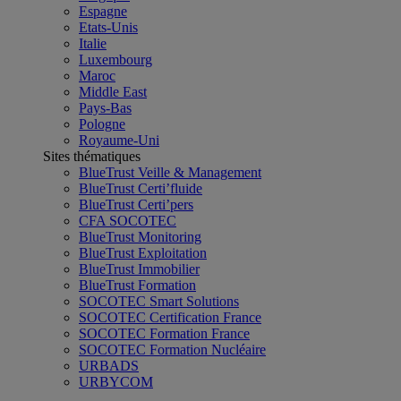
Espagne
Etats-Unis
Italie
Luxembourg
Maroc
Middle East
Pays-Bas
Pologne
Royaume-Uni
Sites thématiques
BlueTrust Veille & Management
BlueTrust Certi’fluide
BlueTrust Certi’pers
CFA SOCOTEC
BlueTrust Monitoring
BlueTrust Exploitation
BlueTrust Immobilier
BlueTrust Formation
SOCOTEC Smart Solutions
SOCOTEC Certification France
SOCOTEC Formation France
SOCOTEC Formation Nucléaire
URBADS
URBYCOM