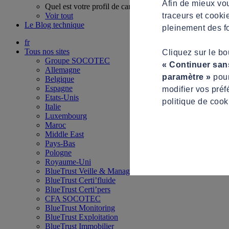
Afin de mieux vou
Quel est votre profil de candidat ?
traceurs et cooki
Voir tout
Le Blog technique
pleinement des fo
fr
Tous nos sites
Cliquez sur le b
Groupe SOCOTEC
« Continuer san
Allemagne
paramètre »
pour
Belgique
Espagne
modifier vos préf
Etats-Unis
politique de cook
Italie
Luxembourg
Maroc
Middle East
Pays-Bas
Pologne
Royaume-Uni
BlueTrust Veille & Management
BlueTrust Certi’fluide
BlueTrust Certi’pers
CFA SOCOTEC
BlueTrust Monitoring
BlueTrust Exploitation
BlueTrust Immobilier