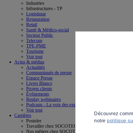
Industries
Infrastructures - TP
Logistique
Restauration
Retail
Santé & Médico-social
Secteur Public
Telecom
TPE-PME
Tourisme
Voir tout
Actus & médias
Actualités
Communiqués de presse
Espace Presse
Livres Blancs
Projets clients
Évènements
Replay webinaires
Podcasts - La voix des experts
Voir tout
Découvrez commen
Carrières
notre
politique s
Postuler
Travailler chez SOCOTEC
Nos métiers chez SOCOTEC