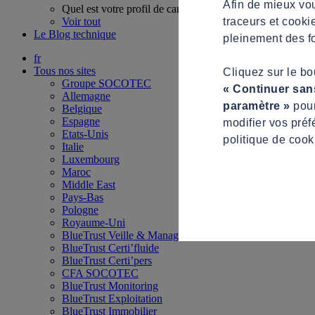
Afin de mieux vou
Quel est votre profil de candidat ?
traceurs et cooki
Voir tout
Le Blog technique
pleinement des fo
fr
Tous nos sites
Cliquez sur le b
Groupe SOCOTEC
« Continuer san
Allemagne
paramètre »
pour
Belgique
Espagne
modifier vos préf
Etats-Unis
politique de cook
Italie
Luxembourg
Maroc
Middle East
Pays-Bas
Pologne
Royaume-Uni
BlueTrust Veille & Management
BlueTrust Certi’fluide
BlueTrust Certi’pers
CFA SOCOTEC
BlueTrust Monitoring
BlueTrust Exploitation
BlueTrust Immobilier