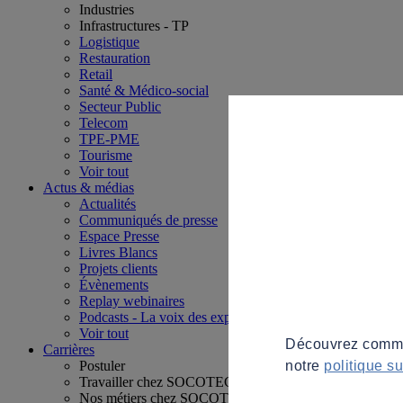
Industries
Infrastructures - TP
Logistique
Restauration
Retail
Santé & Médico-social
Secteur Public
Telecom
TPE-PME
Tourisme
Voir tout
Actus & médias
Actualités
Communiqués de presse
Espace Presse
Livres Blancs
Projets clients
Évènements
Replay webinaires
Podcasts - La voix des experts
Voir tout
Découvrez commen
Carrières
notre
politique s
Postuler
Travailler chez SOCOTEC
Nos métiers chez SOCOTEC