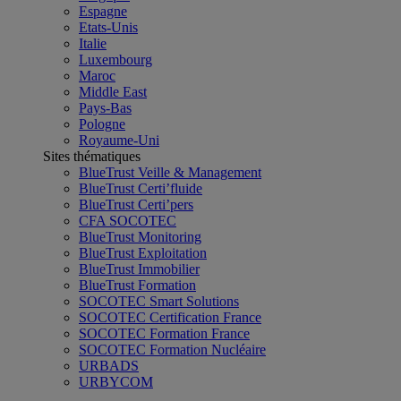
Espagne
Etats-Unis
Italie
Luxembourg
Maroc
Middle East
Pays-Bas
Pologne
Royaume-Uni
Sites thématiques
BlueTrust Veille & Management
BlueTrust Certi’fluide
BlueTrust Certi’pers
CFA SOCOTEC
BlueTrust Monitoring
BlueTrust Exploitation
BlueTrust Immobilier
BlueTrust Formation
SOCOTEC Smart Solutions
SOCOTEC Certification France
SOCOTEC Formation France
SOCOTEC Formation Nucléaire
URBADS
URBYCOM