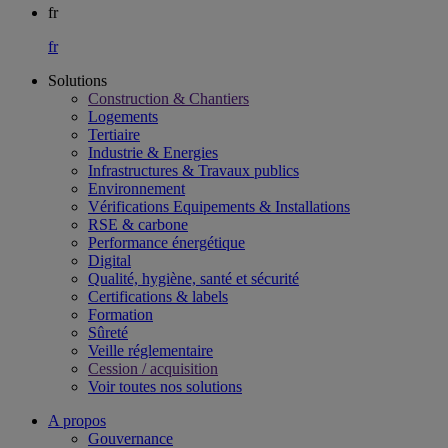
fr
fr
Solutions
Construction & Chantiers
Logements
Tertiaire​
Industrie & Energies
Infrastructures & Travaux publics​
Environnement​
Vérifications Equipements & Installations​
RSE & carbone​
Performance énergétique​
Digital
Qualité, hygiène, santé et sécurité​
Certifications & labels​
Formation​
Sûreté​
Veille réglementaire
Cession / acquisition​
Voir toutes nos solutions
A propos
Gouvernance