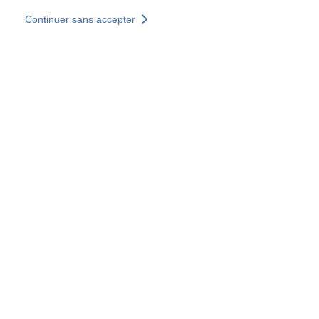
Aller au contenu principal
Continuer sans accepter
Nos solutions
Découvrir +
Plus de résultats
Votre panier est vide
Consulter nos solutions
Tous les sites
Sites pays
Groupe SOCOTEC
Allemagne
Belgique