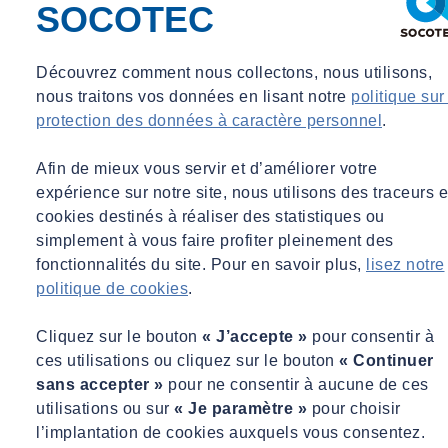
SOCOTEC
Visite de nos chantiers-écoles nucléaires
Découverte de nos plateformes pédagogiques et formations
réglementaires
Découvrez comment nous collectons, nous utilisons,
nous traitons vos données en lisant notre
politique sur
SOCOTEC vous accueille dans 5 centres de
protection des données à caractère personnel
.
formation nucléaire en France
Afin de mieux vous servir et d’améliorer votre
Lagnieu (01), Chinon (37), Dunkerque (59); Cherbourg (50),
expérience sur notre site, nous utilisons des traceurs e
Dieppe (76)
cookies destinés à réaliser des statistiques ou
simplement à vous faire profiter pleinement des
fonctionnalités du site. Pour en savoir plus,
lisez notre
politique de cookies
.
Cliquez sur le bouton
« J’accepte »
pour consentir à
ces utilisations ou cliquez sur le bouton
« Continuer
sans accepter »
pour ne consentir à aucune de ces
utilisations ou sur
« Je paramètre »
pour choisir
l’implantation de cookies auxquels vous consentez.