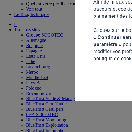
Afin de mieux vou
Quel est votre profil de candidat ?
traceurs et cooki
Voir tout
Le Blog technique
pleinement des fo
fr
Tous nos sites
Cliquez sur le b
Groupe SOCOTEC
« Continuer san
Allemagne
paramètre »
pour
Belgique
Espagne
modifier vos préf
Etats-Unis
politique de cook
Italie
Luxembourg
Maroc
Middle East
Pays-Bas
Pologne
Royaume-Uni
BlueTrust Veille & Management
BlueTrust Certi’fluide
BlueTrust Certi’pers
CFA SOCOTEC
BlueTrust Monitoring
BlueTrust Exploitation
BlueTrust Immobilier