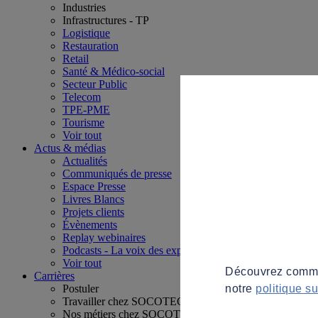
Industries
Infrastructures - TP
Logistique
Restauration
Retail
Santé & Médico-social
Secteur Public
Telecom
TPE-PME
Tourisme
Voir tout
Actus & médias
Actualités
Communiqués de presse
Espace Presse
Livres Blancs
Projets clients
Évènements
Replay webinaires
Podcasts - La voix des experts
Voir tout
Découvrez commen
Carrières
notre
politique s
Postuler
Travailler chez SOCOTEC
Nos métiers chez SOCOTEC