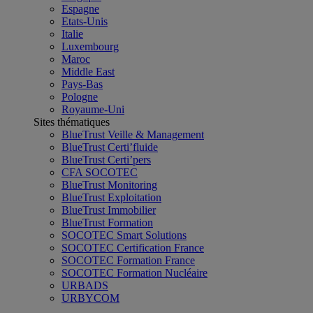
Espagne
Etats-Unis
Italie
Luxembourg
Maroc
Middle East
Pays-Bas
Pologne
Royaume-Uni
Sites thématiques
BlueTrust Veille & Management
BlueTrust Certi’fluide
BlueTrust Certi’pers
CFA SOCOTEC
BlueTrust Monitoring
BlueTrust Exploitation
BlueTrust Immobilier
BlueTrust Formation
SOCOTEC Smart Solutions
SOCOTEC Certification France
SOCOTEC Formation France
SOCOTEC Formation Nucléaire
URBADS
URBYCOM