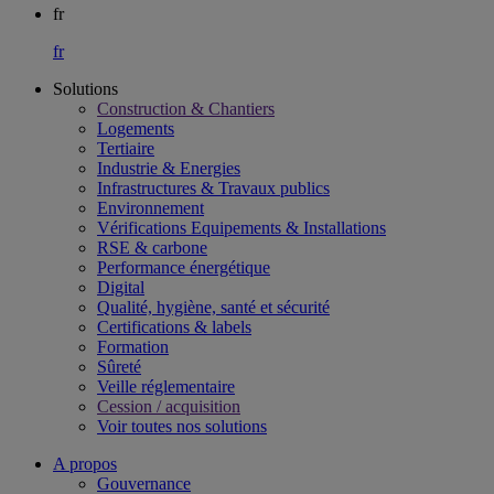
fr
fr
Solutions
Construction & Chantiers
Logements
Tertiaire​
Industrie & Energies
Infrastructures & Travaux publics​
Environnement​
Vérifications Equipements & Installations​
RSE & carbone​
Performance énergétique​
Digital
Qualité, hygiène, santé et sécurité​
Certifications & labels​
Formation​
Sûreté​
Veille réglementaire
Cession / acquisition​
Voir toutes nos solutions
A propos
Gouvernance