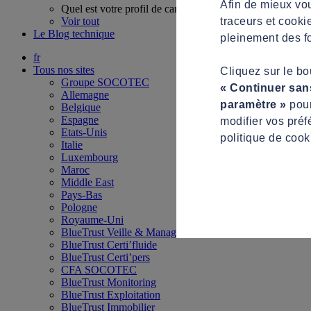
Afin de mieux vou
Quel est votre profil de candidat ?
traceurs et cooki
Voir tout
Le Blog technique
pleinement des fo
fr
Tous nos sites
Cliquez sur le b
Groupe SOCOTEC
« Continuer san
Allemagne
paramètre »
pour
Belgique
Espagne
modifier vos préf
Etats-Unis
politique de cook
Italie
Luxembourg
Maroc
Middle East
Pays-Bas
Pologne
Royaume-Uni
BlueTrust Veille & Management
BlueTrust Certi’fluide
BlueTrust Certi’pers
CFA SOCOTEC
BlueTrust Monitoring
BlueTrust Exploitation
BlueTrust Immobilier