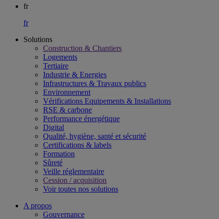
fr
fr
Solutions
Construction & Chantiers
Logements
Tertiaire​
Industrie & Energies
Infrastructures & Travaux publics​
Environnement​
Vérifications Equipements & Installations​
RSE & carbone​
Performance énergétique​
Digital
Qualité, hygiène, santé et sécurité​
Certifications & labels​
Formation​
Sûreté​
Veille réglementaire
Cession / acquisition​
Voir toutes nos solutions
A propos
Gouvernance