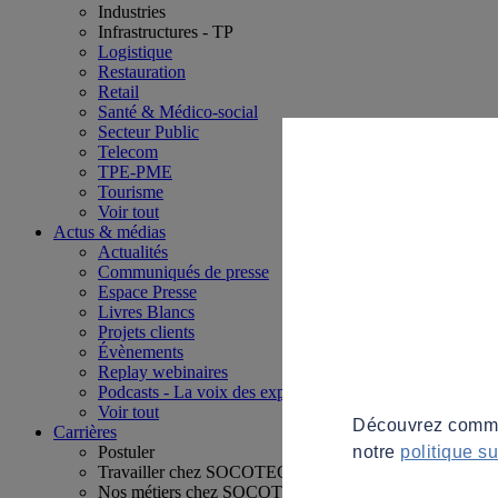
Industries
Infrastructures - TP
Logistique
Restauration
Retail
Santé & Médico-social
Secteur Public
Telecom
TPE-PME
Tourisme
Voir tout
Actus & médias
Actualités
Communiqués de presse
Espace Presse
Livres Blancs
Projets clients
Évènements
Replay webinaires
Podcasts - La voix des experts
Voir tout
Découvrez commen
Carrières
notre
politique s
Postuler
Travailler chez SOCOTEC
Nos métiers chez SOCOTEC