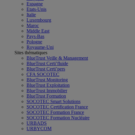
Espagne
Etats-Unis
Italie
Luxembourg
Maroc
Middle East
Pays-Bas
Pologne
Royaume-Uni
Sites thématiques
BlueTrust Veille & Management
BlueTrust Certi’fluide
BlueTrust Certi’pers
CFA SOCOTEC
BlueTrust Monitoring
BlueTrust Exploitation
BlueTrust Immobilier
BlueTrust Formation
SOCOTEC Smart Solutions
SOCOTEC Certification France
SOCOTEC Formation France
SOCOTEC Formation Nucléaire
URBADS
URBYCOM