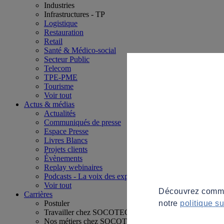
Industries
Infrastructures - TP
Logistique
Restauration
Retail
Santé & Médico-social
Secteur Public
Telecom
TPE-PME
Tourisme
Voir tout
Actus & médias
Actualités
Communiqués de presse
Espace Presse
Livres Blancs
Projets clients
Évènements
Replay webinaires
Podcasts - La voix des experts
Voir tout
Découvrez commen
Carrières
notre
politique s
Postuler
Travailler chez SOCOTEC
Nos métiers chez SOCOTEC