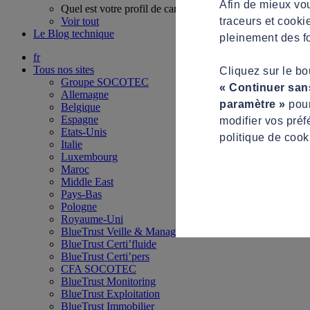
Afin de mieux vou
Quel est votre profil de candidat ?
traceurs et cooki
Voir tout
Le Blog technique
pleinement des fo
fr
Tous nos sites
Cliquez sur le b
Groupe SOCOTEC
« Continuer san
Allemagne
paramètre »
pour
Belgique
Espagne
modifier vos préf
Etats-Unis
politique de cook
Italie
Luxembourg
Maroc
Middle East
Pays-Bas
Pologne
Royaume-Uni
BlueTrust Veille & Management
BlueTrust Certi’fluide
BlueTrust Certi’pers
CFA SOCOTEC
BlueTrust Monitoring
BlueTrust Exploitation
BlueTrust Immobilier