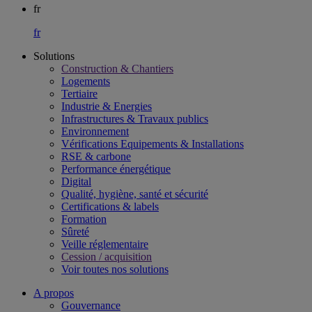
fr
fr
Solutions
Construction & Chantiers
Logements
Tertiaire​
Industrie & Energies
Infrastructures & Travaux publics​
Environnement​
Vérifications Equipements & Installations​
RSE & carbone​
Performance énergétique​
Digital
Qualité, hygiène, santé et sécurité​
Certifications & labels​
Formation​
Sûreté​
Veille réglementaire
Cession / acquisition​
Voir toutes nos solutions
A propos
Gouvernance