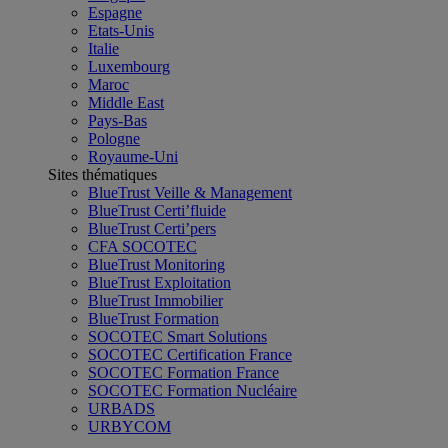
Espagne
Etats-Unis
Italie
Luxembourg
Maroc
Middle East
Pays-Bas
Pologne
Royaume-Uni
Sites thématiques
BlueTrust Veille & Management
BlueTrust Certi’fluide
BlueTrust Certi’pers
CFA SOCOTEC
BlueTrust Monitoring
BlueTrust Exploitation
BlueTrust Immobilier
BlueTrust Formation
SOCOTEC Smart Solutions
SOCOTEC Certification France
SOCOTEC Formation France
SOCOTEC Formation Nucléaire
URBADS
URBYCOM