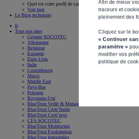
Afin de mieux vou
Quel est votre profil de candidat ?
traceurs et cooki
Voir tout
Le Blog technique
pleinement des fo
fr
Tous nos sites
Cliquez sur le b
Groupe SOCOTEC
« Continuer san
Allemagne
paramètre »
pour
Belgique
Espagne
modifier vos préf
Etats-Unis
politique de cook
Italie
Luxembourg
Maroc
Middle East
Pays-Bas
Pologne
Royaume-Uni
BlueTrust Veille & Management
BlueTrust Certi’fluide
BlueTrust Certi’pers
CFA SOCOTEC
BlueTrust Monitoring
BlueTrust Exploitation
BlueTrust Immobilier