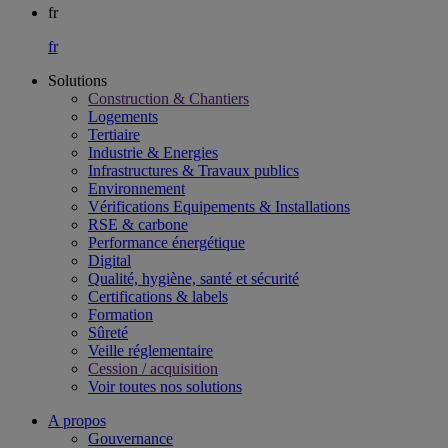
fr
fr
Solutions
Construction & Chantiers
Logements
Tertiaire​
Industrie & Energies
Infrastructures & Travaux publics​
Environnement​
Vérifications Equipements & Installations​
RSE & carbone​
Performance énergétique​
Digital
Qualité, hygiène, santé et sécurité​
Certifications & labels​
Formation​
Sûreté​
Veille réglementaire
Cession / acquisition​
Voir toutes nos solutions
A propos
Gouvernance