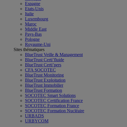
Espagne
Etats-Unis
Italie
Luxembourg
Maroc
Middle East
Pays-Bas
Pologne
Royaume-Uni
Sites thématiques
BlueTrust Veille & Management
BlueTrust Certi’fluide
BlueTrust Certi’pers
CFA SOCOTEC
BlueTrust Monitoring
BlueTrust Exploitation
BlueTrust Immobilier
BlueTrust Formation
SOCOTEC Smart Solutions
SOCOTEC Certification France
SOCOTEC Formation France
SOCOTEC Formation Nucléaire
URBADS
URBYCOM