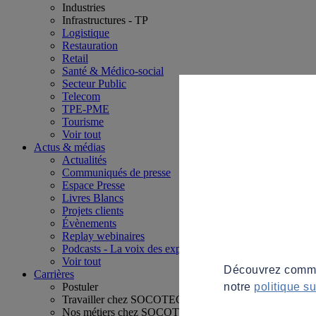
Industries
Infrastructures - TP
Logistique
Restauration
Retail
Santé & Médico-social
Secteur Public
Telecom
TPE-PME
Tourisme
Voir tout
Actus & médias
Actualités
Communiqués de presse
Espace Presse
Livres Blancs
Projets clients
Évènements
Replay webinaires
Podcasts - La voix des experts
Voir tout
Découvrez commen
Carrières
notre
politique s
Postuler
Travailler chez SOCOTEC
Nos métiers chez SOCOTEC