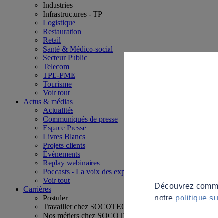
Industries
Infrastructures - TP
Logistique
Restauration
Retail
Santé & Médico-social
Secteur Public
Telecom
TPE-PME
Tourisme
Voir tout
Actus & médias
Actualités
Communiqués de presse
Espace Presse
Livres Blancs
Projets clients
Évènements
Replay webinaires
Podcasts - La voix des experts
Voir tout
Découvrez commen
Carrières
notre
politique s
Postuler
Travailler chez SOCOTEC
Nos métiers chez SOCOTEC