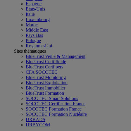
Espagne
Etats-Unis
Italie
Luxembourg
Maroc
Middle East
Pays-Bas
Pologne
Royaume-Uni
Sites thématiques
BlueTrust Veille & Management
BlueTrust Certi’fluide
BlueTrust Certi’pers
CFA SOCOTEC
BlueTrust Monitoring
BlueTrust Exploitation
BlueTrust Immobilier
BlueTrust Formation
SOCOTEC Smart Solutions
SOCOTEC Certification France
SOCOTEC Formation France
SOCOTEC Formation Nucléaire
URBADS
URBYCOM