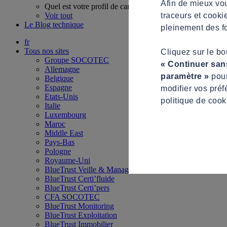
Afin de mieux vou
Quel est votre profil de candidat ?
traceurs et cooki
Voir tout
Le Blog technique
pleinement des fo
fr
Tous nos sites
Cliquez sur le b
Groupe SOCOTEC
« Continuer san
Allemagne
paramètre »
pour
Belgique
Espagne
modifier vos préf
Etats-Unis
politique de cook
Italie
Luxembourg
Maroc
Middle East
Pays-Bas
Pologne
Royaume-Uni
BlueTrust Veille & Management
BlueTrust Certi’fluide
BlueTrust Certi’pers
CFA SOCOTEC
BlueTrust Monitoring
BlueTrust Exploitation
BlueTrust Immobilier