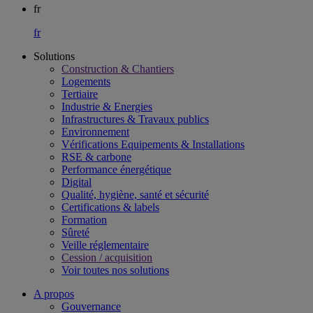
fr
fr
Solutions
Construction & Chantiers
Logements
Tertiaire​
Industrie & Energies
Infrastructures & Travaux publics​
Environnement​
Vérifications Equipements & Installations​
RSE & carbone​
Performance énergétique​
Digital
Qualité, hygiène, santé et sécurité​
Certifications & labels​
Formation​
Sûreté​
Veille réglementaire
Cession / acquisition​
Voir toutes nos solutions
A propos
Gouvernance