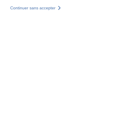
Aller au contenu principal
Continuer sans accepter
Nos solutions
Découvrir +
Plus de résultats
Votre panier est vide
Consulter nos solutions
Tous les sites
Sites pays
Groupe SOCOTEC
Allemagne
Belgique