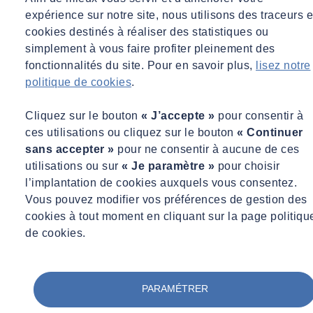
installations industrielles et des environnements de vie. Fort de cette
expérience sur notre site, nous utilisons des traceurs e
histoire et de sa trajectoire de croissance continue depuis une
cookies destinés à réaliser des statistiques ou
décennie,
le Groupe franchit une nouvelle étape en créant la
simplement à vous faire profiter pleinement des
Fondation SOCOTEC, abritée par la
Fondation de France
.
fonctionnalités du site. Pour en savoir plus,
lisez notre
Cette initiative s’inscrit dans une volonté claire : aller plus loin dans
politique de cookies
.
l’engagement sociétal du Groupe et placer l’intérêt général au cœur
de ses missions. En cohérence avec sa raison d’être – bâtir la
Cliquez sur le bouton
« J’accepte »
pour consentir à
confiance pour un monde plus sûr et durable – la
Fondation
ces utilisations ou cliquez sur le bouton
« Continuer
SOCOTEC
incarne l’ambition d’un acteur qui choisit de s’investir
sans accepter »
pour ne consentir à aucune de ces
au-delà de ses enjeux économiques, convaincu qu’il n’est pas
utilisations ou sur
« Je paramètre »
pour choisir
d’entreprise qui gagne dans un monde qui perd.
l’implantation de cookies auxquels vous consentez.
Vous pouvez modifier vos préférences de gestion des
cookies à tout moment en cliquant sur la page politiqu
Quatre priorités stratégiques au cœur des enjeux de
de cookies.
société et de l’ADN du groupe
La Fondation SOCOTEC concentre son action autour de quatre
PARAMÉTRER
axes majeurs, en résonance directe avec les grands défis sociaux
contemporains et l’expertise historique du Groupe :