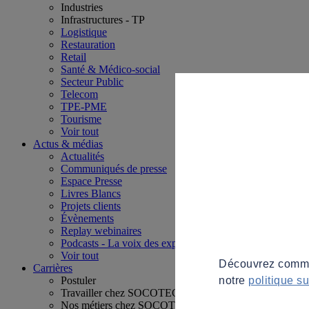
Industries
Infrastructures - TP
Logistique
Restauration
Retail
Santé & Médico-social
Secteur Public
Telecom
TPE-PME
Tourisme
Voir tout
Actus & médias
Actualités
Communiqués de presse
Espace Presse
Livres Blancs
Projets clients
Évènements
Replay webinaires
Podcasts - La voix des experts
Voir tout
Découvrez commen
Carrières
notre
politique s
Postuler
Travailler chez SOCOTEC
Nos métiers chez SOCOTEC