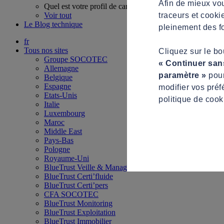
Afin de mieux vou
Quel est votre profil de candidat ?
traceurs et cooki
Voir tout
Le Blog technique
pleinement des fo
fr
Tous nos sites
Cliquez sur le b
Groupe SOCOTEC
« Continuer san
Allemagne
paramètre »
pour
Belgique
Espagne
modifier vos préf
Etats-Unis
politique de cook
Italie
Luxembourg
Maroc
Middle East
Pays-Bas
Pologne
Royaume-Uni
BlueTrust Veille & Management
BlueTrust Certi’fluide
BlueTrust Certi’pers
CFA SOCOTEC
BlueTrust Monitoring
BlueTrust Exploitation
BlueTrust Immobilier