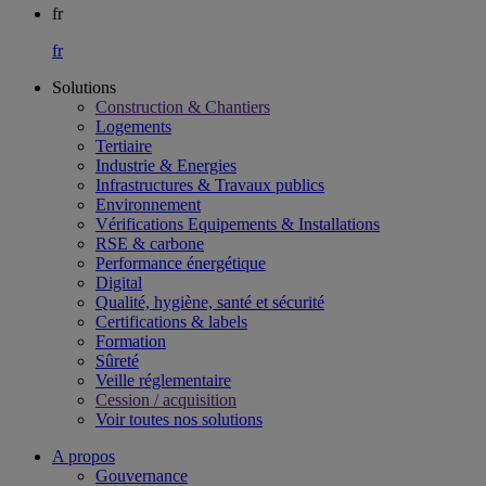
fr
fr
Solutions
Construction & Chantiers
Logements
Tertiaire​
Industrie & Energies
Infrastructures & Travaux publics​
Environnement​
Vérifications Equipements & Installations​
RSE & carbone​
Performance énergétique​
Digital
Qualité, hygiène, santé et sécurité​
Certifications & labels​
Formation​
Sûreté​
Veille réglementaire
Cession / acquisition​
Voir toutes nos solutions
A propos
Gouvernance