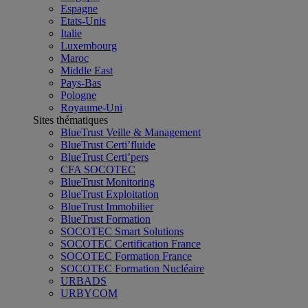
Espagne
Etats-Unis
Italie
Luxembourg
Maroc
Middle East
Pays-Bas
Pologne
Royaume-Uni
Sites thématiques
BlueTrust Veille & Management
BlueTrust Certi’fluide
BlueTrust Certi’pers
CFA SOCOTEC
BlueTrust Monitoring
BlueTrust Exploitation
BlueTrust Immobilier
BlueTrust Formation
SOCOTEC Smart Solutions
SOCOTEC Certification France
SOCOTEC Formation France
SOCOTEC Formation Nucléaire
URBADS
URBYCOM