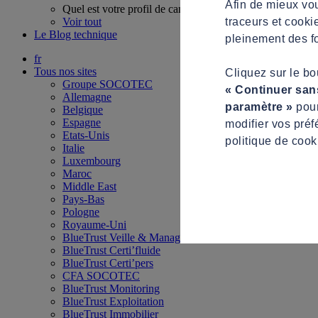
Afin de mieux vou
Quel est votre profil de candidat ?
traceurs et cooki
Voir tout
Le Blog technique
pleinement des fo
fr
Tous nos sites
Cliquez sur le b
Groupe SOCOTEC
« Continuer san
Allemagne
paramètre »
pour
Belgique
Espagne
modifier vos préf
Etats-Unis
politique de cook
Italie
Luxembourg
Maroc
Middle East
Pays-Bas
Pologne
Royaume-Uni
BlueTrust Veille & Management
BlueTrust Certi’fluide
BlueTrust Certi’pers
CFA SOCOTEC
BlueTrust Monitoring
BlueTrust Exploitation
BlueTrust Immobilier