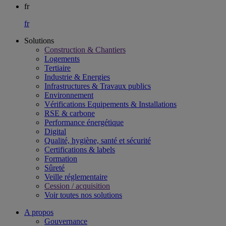
fr
fr
Solutions
Construction & Chantiers
Logements
Tertiaire​
Industrie & Energies
Infrastructures & Travaux publics​
Environnement​
Vérifications Equipements & Installations​
RSE & carbone​
Performance énergétique​
Digital
Qualité, hygiène, santé et sécurité​
Certifications & labels​
Formation​
Sûreté​
Veille réglementaire
Cession / acquisition​
Voir toutes nos solutions
A propos
Gouvernance