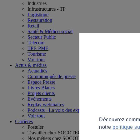
Industries
Infrastructures - TP
Logistique
Restauration
Retail
Santé & Médico-social
Secteur Public
Telecom
TPE-PME
Tourisme
Voir tout
Actus & médias
Actualités
Communiqués de presse
Espace Presse
Livres Blancs
Projets clients
Évènements
Replay webinaires
Podcasts - La voix des experts
Voir tout
Découvrez commen
Carrières
notre
politique s
Postuler
Travailler chez SOCOTEC
Nos métiers chez SOCOTEC