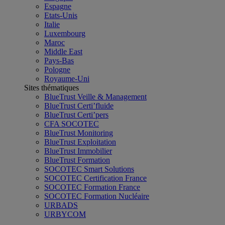
Espagne
Etats-Unis
Italie
Luxembourg
Maroc
Middle East
Pays-Bas
Pologne
Royaume-Uni
Sites thématiques
BlueTrust Veille & Management
BlueTrust Certi’fluide
BlueTrust Certi’pers
CFA SOCOTEC
BlueTrust Monitoring
BlueTrust Exploitation
BlueTrust Immobilier
BlueTrust Formation
SOCOTEC Smart Solutions
SOCOTEC Certification France
SOCOTEC Formation France
SOCOTEC Formation Nucléaire
URBADS
URBYCOM