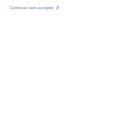
Aller au contenu principal
Continuer sans accepter
Nos solutions
Découvrir +
Plus de résultats
Votre panier est vide
Consulter nos solutions
Tous les sites
Sites pays
Groupe SOCOTEC
Allemagne
Belgique