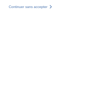
Aller au contenu principal
Continuer sans accepter
Nos solutions
Découvrir +
Plus de résultats
Votre panier est vide
Consulter nos solutions
Tous les sites
Sites pays
Groupe SOCOTEC
Allemagne
Belgique