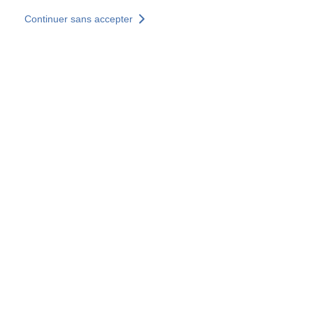
Aller au contenu principal
Continuer sans accepter
Nos solutions
Découvrir +
Plus de résultats
Votre panier est vide
Consulter nos solutions
Tous les sites
Sites pays
Groupe SOCOTEC
Allemagne
Belgique