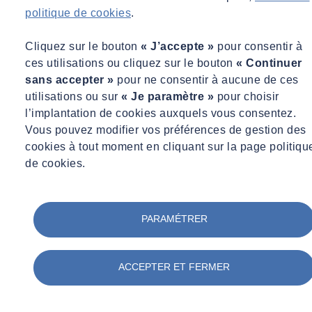
politique de cookies
.
Autoriser le dépôt de cookies pour accéder 
Cliquez sur le bouton
« J’accepte »
pour consentir à
ces utilisations ou cliquez sur le bouton
« Continuer
cette fonctionnalité.
sans accepter »
pour ne consentir à aucune de ces
utilisations ou sur
« Je paramètre »
pour choisir
l’implantation de cookies auxquels vous consentez.
Vous pouvez modifier vos préférences de gestion des
Autoriser
cookies à tout moment en cliquant sur la page politiqu
de cookies.
Valérie SAPIN - Directrice Health & Chemical
PARAMÉTRER
Safety Office
"EVALUER LES RISQUES CHIMIQUES AU SEIN DES
INDUSTRIELS EST LE CŒUR DE MÉTIER DE NOTRE
ACCEPTER ET FERMER
AGENCE SPÉCIALISÉE HEALTH AND CHEMICAL
SAFETY."