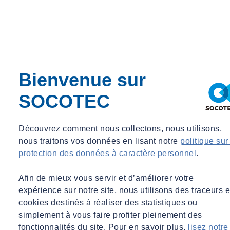
Valérie SAPIN
Docteur ingénieur en Sciences Chimiques, SOCOTEC
Environnement
Bienvenue sur
Docteur ingénieur en Sciences Chimiques, SOCOTEC
SOCOTEC
Environnement
contact@socotec-pros.fr
Découvrez comment nous collectons, nous utilisons,
LES EXPERTS SOCOTEC -
nous traitons vos données en lisant notre
politique sur
Témoignages
protection des données à caractère personnel
.
Afin de mieux vous servir et d’améliorer votre
expérience sur notre site, nous utilisons des traceurs e
cookies destinés à réaliser des statistiques ou
Vous devez accepter les cooki
simplement à vous faire profiter pleinement des
pour voir les
Video
!
fonctionnalités du site. Pour en savoir plus,
lisez notre