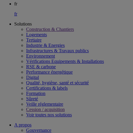
fr
fr
Solutions
Construction & Chantiers
Logements
Tertiaire​
Industrie & Energies
Infrastructures & Travaux publics​
Environnement​
Vérifications Equipements & Installations​
RSE & carbone​
Performance énergétique​
Digital
Qualité, hygiène, santé et sécurité​
Certifications & labels​
Formation​
Sûreté​
Veille réglementaire
Cession / acquisition​
Voir toutes nos solutions
A propos
Gouvernance