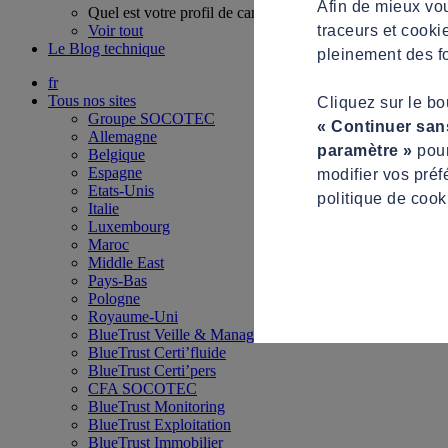
Afin de mieux vou
Quel est votre profil de candidat ?
traceurs et cooki
Voir tout
Le Blog technique
pleinement des fo
fr
Tous nos sites
Cliquez sur le b
Groupe SOCOTEC
« Continuer san
Allemagne
paramètre »
pour
Belgique
Espagne
modifier vos préf
Etats-Unis
politique de cook
Italie
Luxembourg
Maroc
Middle East
Pays-Bas
Pologne
Royaume-Uni
BlueTrust Veille & Management
BlueTrust Certi’fluide
BlueTrust Certi’pers
CFA SOCOTEC
BlueTrust Monitoring
BlueTrust Exploitation
BlueTrust Immobilier