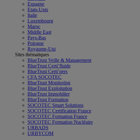
Espagne
Etats-Unis
Italie
Luxembourg
Maroc
Middle East
Pays-Bas
Pologne
Royaume-Uni
Sites thématiques
BlueTrust Veille & Management
BlueTrust Certi’fluide
BlueTrust Certi’pers
CFA SOCOTEC
BlueTrust Monitoring
BlueTrust Exploitation
BlueTrust Immobilier
BlueTrust Formation
SOCOTEC Smart Solutions
SOCOTEC Certification France
SOCOTEC Formation France
SOCOTEC Formation Nucléaire
URBADS
URBYCOM