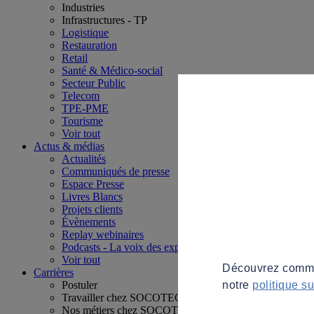
Industries
Infrastructures - TP
Logistique
Restauration
Retail
Santé & Médico-social
Secteur Public
Telecom
TPE-PME
Tourisme
Voir tout
Actus & médias
Actualités
Communiqués de presse
Espace Presse
Livres Blancs
Projets clients
Évènements
Replay webinaires
Podcasts - La voix des experts
Voir tout
Découvrez commen
Carrières
notre
politique s
Postuler
Travailler chez SOCOTEC
Nos métiers chez SOCOTEC