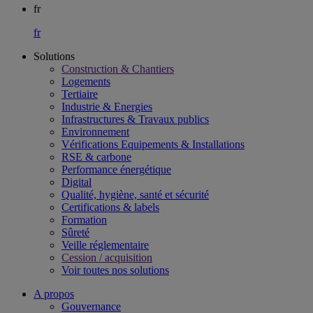
fr
fr
Solutions
Construction & Chantiers
Logements
Tertiaire​
Industrie & Energies
Infrastructures & Travaux publics​
Environnement​
Vérifications Equipements & Installations​
RSE & carbone​
Performance énergétique​
Digital
Qualité, hygiène, santé et sécurité​
Certifications & labels​
Formation​
Sûreté​
Veille réglementaire
Cession / acquisition​
Voir toutes nos solutions
A propos
Gouvernance