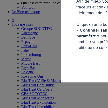
Afin de mieux vou
Quel est votre profil de candidat ?
traceurs et cooki
Voir tout
Le Blog technique
pleinement des fo
fr
Tous nos sites
Cliquez sur le b
Groupe SOCOTEC
« Continuer san
Allemagne
paramètre »
pour
Belgique
Espagne
modifier vos préf
Etats-Unis
politique de cook
Italie
Luxembourg
Maroc
Middle East
Pays-Bas
Pologne
Royaume-Uni
BlueTrust Veille & Management
BlueTrust Certi’fluide
BlueTrust Certi’pers
CFA SOCOTEC
BlueTrust Monitoring
BlueTrust Exploitation
BlueTrust Immobilier