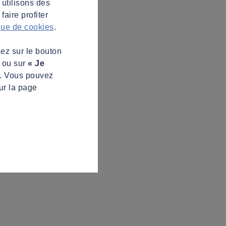
 utilisons des
aire profiter
ique de cookies
.
uez sur le bouton
s ou sur
« Je
z. Vous pouvez
ur la page