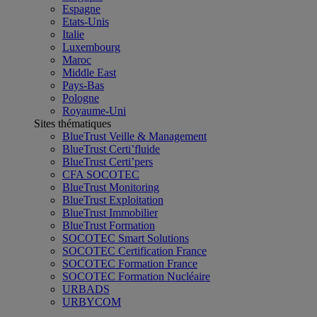
Espagne
Etats-Unis
Italie
Luxembourg
Maroc
Middle East
Pays-Bas
Pologne
Royaume-Uni
Sites thématiques
BlueTrust Veille & Management
BlueTrust Certi’fluide
BlueTrust Certi’pers
CFA SOCOTEC
BlueTrust Monitoring
BlueTrust Exploitation
BlueTrust Immobilier
BlueTrust Formation
SOCOTEC Smart Solutions
SOCOTEC Certification France
SOCOTEC Formation France
SOCOTEC Formation Nucléaire
URBADS
URBYCOM