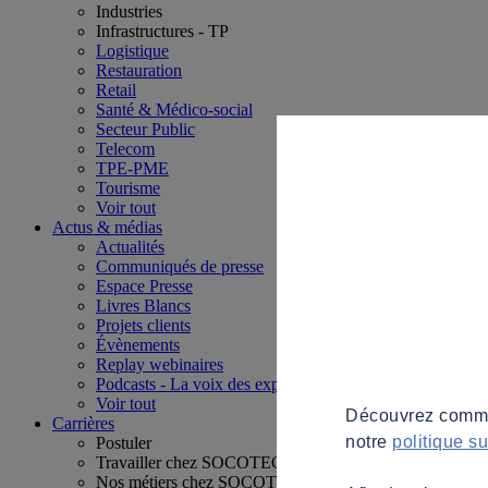
Industries
Infrastructures - TP
Logistique
Restauration
Retail
Santé & Médico-social
Secteur Public
Telecom
TPE-PME
Tourisme
Voir tout
Actus & médias
Actualités
Communiqués de presse
Espace Presse
Livres Blancs
Projets clients
Évènements
Replay webinaires
Podcasts - La voix des experts
Voir tout
Découvrez commen
Carrières
notre
politique s
Postuler
Travailler chez SOCOTEC
Nos métiers chez SOCOTEC