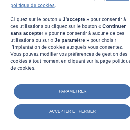
politique de cookies
.
Cliquez sur le bouton
« J’accepte »
pour consentir à
ces utilisations ou cliquez sur le bouton
« Continuer
sans accepter »
pour ne consentir à aucune de ces
Yassine CHAFIQ
utilisations ou sur
« Je paramètre »
pour choisir
Directeur général adjoint - Directeur des opérations SOCOTEC
l’implantation de cookies auxquels vous consentez.
Monitoring France
Vous pouvez modifier vos préférences de gestion des
Directeur général adjoint - Directeur des opérations SOCOTEC
cookies à tout moment en cliquant sur la page politiqu
Monitoring France
de cookies.
contact@socotec-pros.fr
CENTRES DE STOCKAGE ET DE
PARAMÉTRER
GESTION
Comment assurer la conformité réglementaire de
ACCEPTER ET FERMER
votre ICPE ?
En tant que gestionnaire d'une installation de traitement de déchets