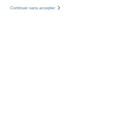
Aller au contenu principal
Continuer sans accepter
Nos solutions
Découvrir +
Plus de résultats
Votre panier est vide
Consulter nos solutions
Tous les sites
Sites pays
Groupe SOCOTEC
Allemagne
Belgique