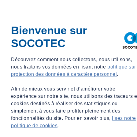
Au programme :
Présentation des principales réglementations liées au radon,
Actions correctives à mettre en place lors d'un dépassement de
Bienvenue sur
la valeur de référence et les différentes solutions pour valider
leur efficacité,
SOCOTEC
Diagnostic bâtimentaire, exemples de recherche des sources,
de voies d'entrées et de transfert du radon dans des bâtiments,
Découvrez comment nous collectons, nous utilisons,
Nouveautés/Focus sur les lieux spécifiques (ouvrages
nous traitons vos données en lisant notre
politique sur
enterrés, barrages, parkings souterrains, métros…),
protection des données à caractère personnel
.
Cas pratiques de gestion radon sur des chantiers.
Afin de mieux vous servir et d’améliorer votre
expérience sur notre site, nous utilisons des traceurs e
cookies destinés à réaliser des statistiques ou
simplement à vous faire profiter pleinement des
Accédez au replay
fonctionnalités du site. Pour en savoir plus,
lisez notre
politique de cookies
.
Nos intervenants :