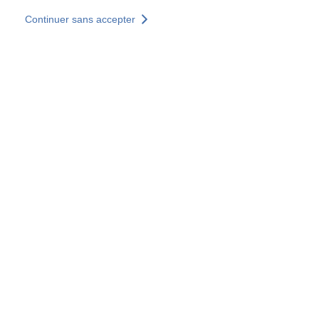
Aller au contenu principal
Continuer sans accepter
Nos solutions
Découvrir +
Plus de résultats
Votre panier est vide
Consulter nos solutions
Tous les sites
Sites pays
Groupe SOCOTEC
Allemagne
Belgique