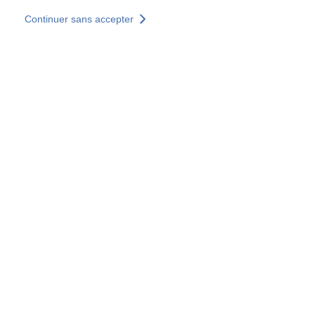
Aller au contenu principal
Continuer sans accepter
Nos solutions
Découvrir +
Plus de résultats
Votre panier est vide
Consulter nos solutions
Tous les sites
Sites pays
Groupe SOCOTEC
Allemagne
Belgique