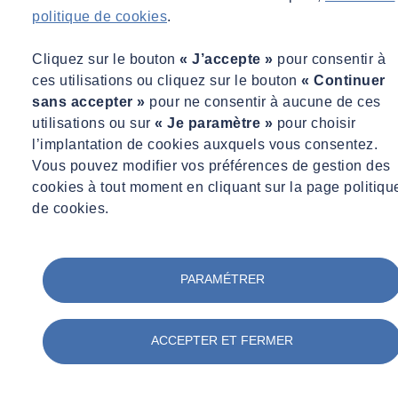
politique de cookies
.
Seules les prises de courant comprenant une broche de terre (ou
prises de courant 2P+T) protègent contre tout risque d’électrisation,
Cliquez sur le bouton
« J’accepte »
pour consentir à
voire d’électrocution.
ces utilisations ou cliquez sur le bouton
« Continuer
sans accepter »
pour ne consentir à aucune de ces
Ai-je branché plusieurs multiprises entre elles ?
utilisations ou sur
« Je paramètre »
pour choisir
l’implantation de cookies auxquels vous consentez.
Par définition, les circuits ne sont pas prévus pour supporter les
Vous pouvez modifier vos préférences de gestion des
charges supplémentaires concentrées par les multiprises. Celles-ci
cookies à tout moment en cliquant sur la page politiqu
peuvent provoquer un échauffement localisé au niveau des prises de
de cookies.
courant, avec, à la clé, un risque d’incendie.
Un fil qui dépasse, une prise de courant endommagée sont-ils
PARAMÉTRER
présents au sein de mon domicile ?
Tout élément sous tension accessible ne protège pas contre le contact
ACCEPTER ET FERMER
électrique. Les risques d’électrocution et d’incendie sont de ce fait
très élevés.