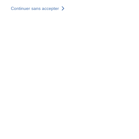
Aller au contenu principal
Continuer sans accepter
Nos solutions
Découvrir +
Plus de résultats
Votre panier est vide
Consulter nos solutions
Tous les sites
Sites pays
Groupe SOCOTEC
Allemagne
Belgique