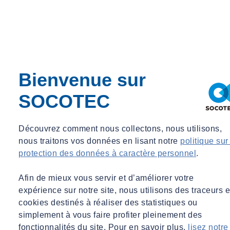
Le circuit utilisé pour mon poste de travail est-il protégé par un
dispositif de protection différentielle : interrupteur ou
disjoncteur ?
Une protection différentielle haute sensibilité 30mA mesure en
permanence la différence d’intensité entre le courant entrant et le
Bienvenue sur
courant sortant. Seul ce dispositif peut couper l’alimentation
électrique à la moindre fuite de courant, en provoquant l’ouverture
SOCOTEC
d’un ou de plusieurs circuits. Le seuil de 30mA permet d’assurer la
protection des personnes en cas de danger.
Découvrez comment nous collectons, nous utilisons,
nous traitons vos données en lisant notre
politique sur
Mon logement est-il relié à la terre ?
protection des données à caractère personnel
.
Oui, c’est indispensable. La prise de terre permet d’assurer la
sécurité des utilisateurs en écoulant les courants de fuite vers la terre.
Afin de mieux vous servir et d’améliorer votre
expérience sur notre site, nous utilisons des traceurs e
Les appareils et équipements de mon poste de travail sont-ils
cookies destinés à réaliser des statistiques ou
raccordés à une prise de courant comprenant une broche de
simplement à vous faire profiter pleinement des
terre ?
fonctionnalités du site. Pour en savoir plus,
lisez notre