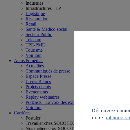
Industries
Infrastructures - TP
Logistique
Restauration
Retail
Santé & Médico-social
Secteur Public
Telecom
TPE-PME
Tourisme
Voir tout
Actus & médias
Actualités
Communiqués de presse
Espace Presse
Livres Blancs
Projets clients
Évènements
Replay webinaires
Podcasts - La voix des experts
Voir tout
Découvrez commen
Carrières
notre
politique s
Postuler
Travailler chez SOCOTEC
Nos métiers chez SOCOTEC