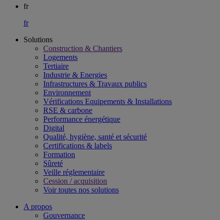
fr
fr
Solutions
Construction & Chantiers
Logements
Tertiaire​
Industrie & Energies
Infrastructures & Travaux publics​
Environnement​
Vérifications Equipements & Installations​
RSE & carbone​
Performance énergétique​
Digital
Qualité, hygiène, santé et sécurité​
Certifications & labels​
Formation​
Sûreté​
Veille réglementaire
Cession / acquisition​
Voir toutes nos solutions
A propos
Gouvernance