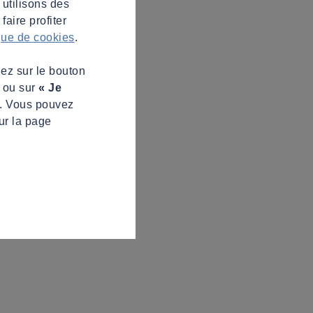
 utilisons des
aire profiter
ique de cookies
.
uez sur le bouton
s ou sur
« Je
z. Vous pouvez
ur la page