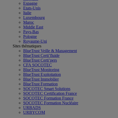
Espagne
Etats-Unis
Italie
Luxembourg
Maroc
Middle East
Pays-Bas
Pologne
Royaume-Uni
Sites thématiques
BlueTrust Veille & Management
BlueTrust Certi’fluide
BlueTrust Certi’pers
CFA SOCOTEC
BlueTrust Monitoring
BlueTrust Exploitation
BlueTrust Immobilier
BlueTrust Formation
SOCOTEC Smart Solutions
SOCOTEC Certification France
SOCOTEC Formation France
SOCOTEC Formation Nucléaire
URBADS
URBYCOM