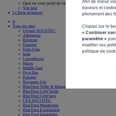
Afin de mieux vou
Quel est votre profil de candidat ?
traceurs et cooki
Voir tout
Le Blog technique
pleinement des fo
fr
Tous nos sites
Cliquez sur le b
Groupe SOCOTEC
« Continuer san
Allemagne
paramètre »
pour
Belgique
Espagne
modifier vos préf
Etats-Unis
politique de cook
Italie
Luxembourg
Maroc
Middle East
Pays-Bas
Pologne
Royaume-Uni
BlueTrust Veille & Management
BlueTrust Certi’fluide
BlueTrust Certi’pers
CFA SOCOTEC
BlueTrust Monitoring
BlueTrust Exploitation
BlueTrust Immobilier