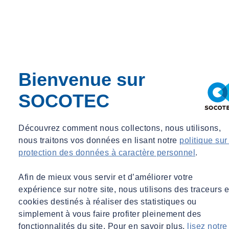
Chef de groupe - Agence Équipements Arras
Chef de groupe - Agence Équipements Arras
Détails du projet
Inauguré en décembre 2012, le
Louvre-Lens
est né d’une ambition
Bienvenue sur
forte portée par Musée du Louvre et le ministère de la Culture : créer
un « Louvre hors-les-murs », ouvert à tous, au cœur des territoires.
SOCOTEC
Implanté à Lens grâce à l’engagement de la Région – aujourd’hui
Hauts-de-France – et des élus locaux, le musée symbolise le
renouveau social et économique du bassin minier.
Découvrez comment nous collectons, nous utilisons,
nous traitons vos données en lisant notre
politique sur
Conçu par les architectes Kazuyo Sejima et Ryue Nishizawa de
protection des données à caractère personnel
.
l’agence SANAA, le bâtiment se distingue par son architecture
épurée et sa Galerie du Temps de 3 000 m², où plus de 200 chefs-
Afin de mieux vous servir et d’améliorer votre
d’œuvre retracent l’histoire de l’art du 4e millénaire avant notre ère
expérience sur notre site, nous utilisons des traceurs e
au XIXe siècle.
cookies destinés à réaliser des statistiques ou
Premier lieu de présentation des collections nationales hors du palais
simplement à vous faire profiter pleinement des
parisien, le Louvre-Lens a déjà accueilli plus de 4 millions de
fonctionnalités du site. Pour en savoir plus,
lisez notre