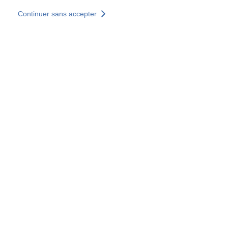
Aller au contenu principal
Continuer sans accepter
Nos solutions
Découvrir +
Plus de résultats
Votre panier est vide
Consulter nos solutions
Tous les sites
Sites pays
Groupe SOCOTEC
Allemagne
Belgique