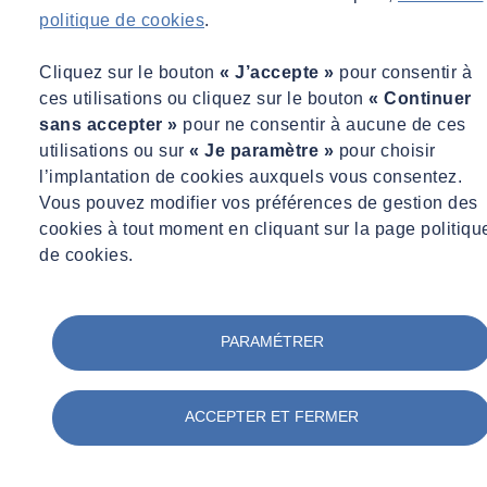
visiteurs. Il est aujourd’hui le deuxième musée le plus fréquenté en
politique de cookies
.
région après le Musée des Confluences.
Cliquez sur le bouton
« J’accepte »
pour consentir à
Dans un tel
établissement recevant du public
, les enjeux sont
ces utilisations ou cliquez sur le bouton
« Continuer
majeurs : sécurité des personnes, continuité d’exploitation, fiabilité
sans accepter »
pour ne consentir à aucune de ces
des installations techniques et protection des œuvres.
utilisations ou sur
« Je paramètre »
pour choisir
l’implantation de cookies auxquels vous consentez.
Vous pouvez modifier vos préférences de gestion des
cookies à tout moment en cliquant sur la page politiqu
de cookies.
PARAMÉTRER
ACCEPTER ET FERMER