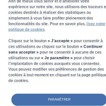
Afin de mieux vous servir et d’améliorer votre
gestion du risque sanitaire dans des secteurs d’activité variés et pour
expérience sur notre site, nous utilisons des traceurs e
des établissements publics ou privés, notamment ceux dits sensibles
cookies destinés à réaliser des statistiques ou
et à risques.
simplement à vous faire profiter pleinement des
Nos protocoles sanitaires sont éprouvés et notre expérience dans
fonctionnalités du site. Pour en savoir plus,
lisez notre
les filières les plus contraignantes en matière d’hygiène, ainsi
politique de cookies
.
que notre comité scientifique et technique sont recherchés pour
établir les bonnes routines sanitaires dès le redémarrage d’une
Cliquez sur le bouton
« J’accepte »
pour consentir à
activité.
ces utilisations ou cliquez sur le bouton
« Continuer
sans accepter »
pour ne consentir à aucune de ces
La proximité de la
ville de COLOMBES
avec le pôle économique
utilisations ou sur
« Je paramètre »
pour choisir
de La Défense en fait une ville attractive pour de nombreuses
l’implantation de cookies auxquels vous consentez.
entreprises. Les commerces sont nombreux le long de la rue Saint
Vous pouvez modifier vos préférences de gestion des
Denis et les colombiens sont comme tout citoyen français après le
cookies à tout moment en cliquant sur la page politiqu
dé-confinement désireux de reprendre une vie normale.
de cookies.
Avec la ré-ouverture de ses écoles, crèches et commerces, madame
le Maire a souhaité démontrer aux colombiens que les lieux de vie
sont sûrs et qu’ils peuvent de nouveau retrouver leurs habitudes en
PARAMÉTRER
toute sécurité. Elle a souhaité faire prendre en charge par la