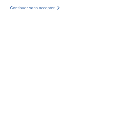
Aller au contenu principal
Continuer sans accepter
Nos solutions
Découvrir +
Plus de résultats
Votre panier est vide
Consulter nos solutions
Tous les sites
Sites pays
Groupe SOCOTEC
Allemagne
Belgique